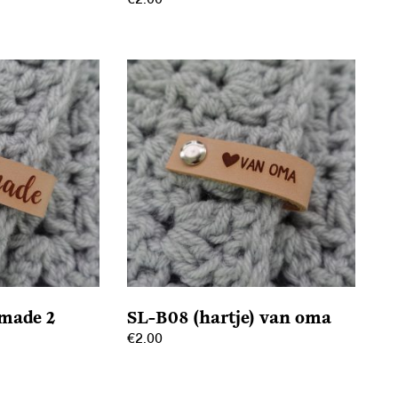
Dit
product
heeft
meerdere
variaties.
Deze
optie
kan
gekozen
worden
op
de
productpagina
made 2
SL-B08 (hartje) van oma
€
2.00
Dit
product