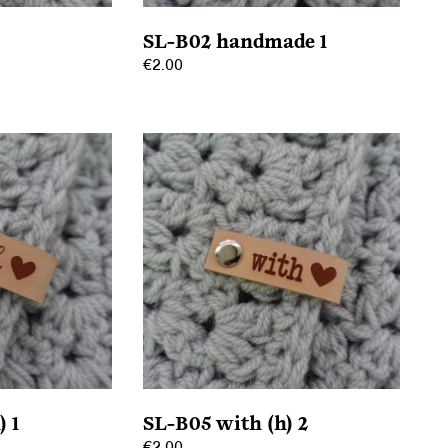
SL-B02 handmade 1
€
2.00
Dit
product
heeft
meerdere
variaties.
Deze
optie
kan
gekozen
worden
op
de
productpagina
 1
SL-B05 with (h) 2
€
2.00