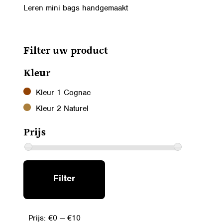
Leren mini bags handgemaakt
Filter uw product
Kleur
Kleur 1 Cognac
Kleur 2 Naturel
Prijs
MIN.
MAX.
Filter
PRIJS
PRIJS
Prijs:
€0
—
€10