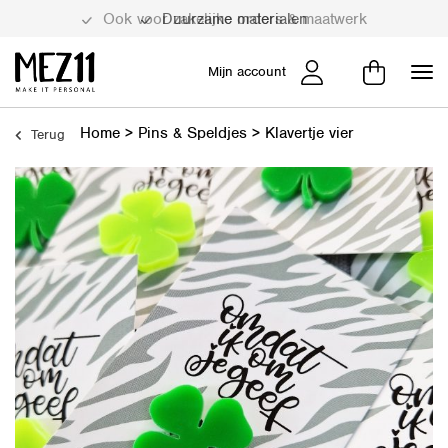
Duurzame materialen
Mijn account
Home
>
Pins & Speldjes
>
Klavertje vier
Terug