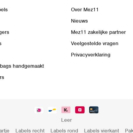
bels
Over Mez11
Nieuws
gers
Mez11 zakelijke partner
s
Veelgestelde vragen
Privacyverklaring
 bags handgemaakt
rs
Leer
artje
Labels recht
Labels rond
Labels vierkant
Pak