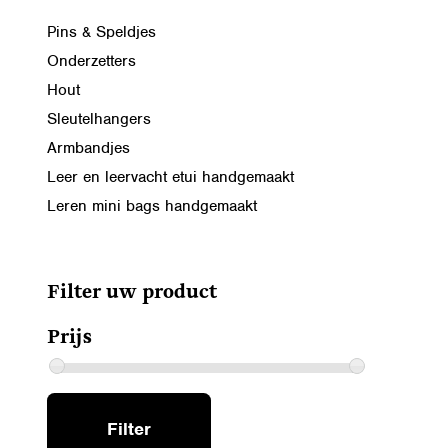
Pins & Speldjes
Onderzetters
Hout
Sleutelhangers
Armbandjes
Leer en leervacht etui handgemaakt
Leren mini bags handgemaakt
Filter uw product
Prijs
MIN.
MAX.
Filter
PRIJS
PRIJS