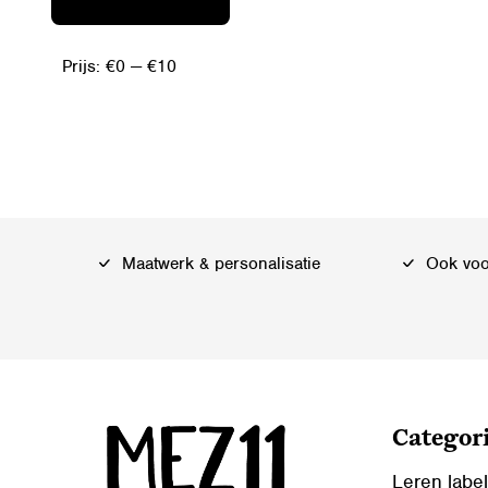
Prijs:
€0
—
€10
Maatwerk & personalisatie
Ook voor
Categor
Leren labe