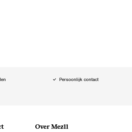
len
Persoonlijk contact
ct
Over Mez11