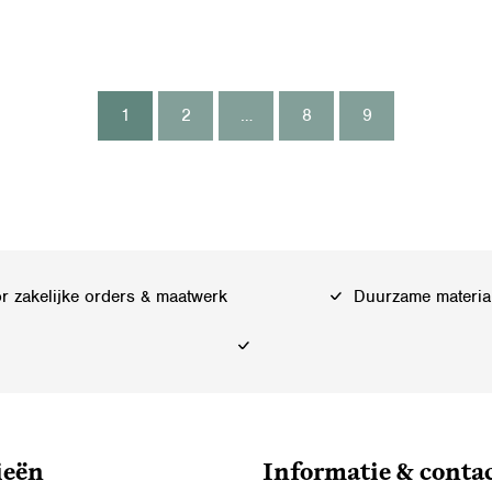
1
2
…
8
9
 zakelijke orders & maatwerk
Duurzame materia
ieën
Informatie & conta