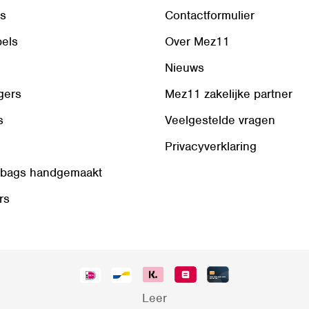
ls
Contactformulier
bels
Over Mez11
Nieuws
gers
Mez11 zakelijke partner
s
Veelgestelde vragen
Privacyverklaring
 bags handgemaakt
rs
Leer