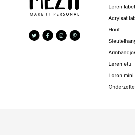
Leren labe
Acrylaat la
Hout
Sleutelhan
Armbandje
Leren etui
Leren mini
Onderzette