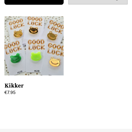
Kikker
€
7.95