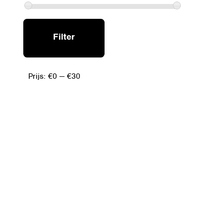
MIN.
MAX.
Filter
PRIJS
PRIJS
Prijs:
€0
—
€30