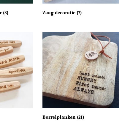
er
(3)
Zaag decoratie
(7)
Borrelplanken
(21)