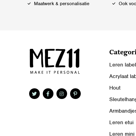
Maatwerk & personalisatie
Ook voor
Categor
Leren labe
Acrylaat la
Hout
Sleutelhan
Armbandje
Leren etui
Leren mini