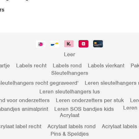
rs
Leer
artje
Labels recht
Labels rond
Labels vierkant
Pak
Sleutelhangers
leutelhangers recht gegraveerd’
Leren sleutelhangers
Leren sleutelhangers lus
nd voor onderzetters
Leren onderzetters per stuk
Ler
Leren
bandjes animalprint
Leren SOS bandjes kids
Acrylaat
rylaat label recht
Acrylaat labels rond
Acrylaat labels
Pins & Speldjes