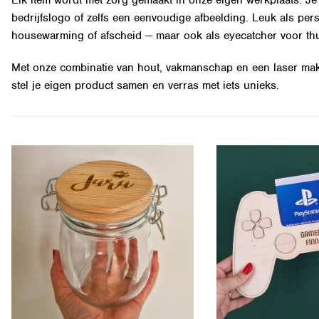
Elk item wordt met zorg gemaakt in onze eigen werkplaats. Je 
bedrijfslogo of zelfs een eenvoudige afbeelding. Leuk als per
housewarming of afscheid — maar ook als eyecatcher voor thu
Met onze combinatie van hout, vakmanschap en een laser maken 
stel je eigen product samen en verras met iets unieks.