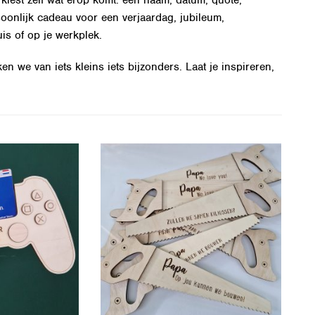
kiest zelf wat erop komt: een naam, datum, quote,
soonlijk cadeau voor een verjaardag, jubileum,
is of op je werkplek.
we van iets kleins iets bijzonders. Laat je inspireren,