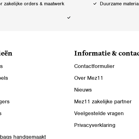
 zakelijke orders & maatwerk
Duurzame materia
ieën
Informatie & conta
ls
Contactformulier
bels
Over Mez11
Nieuws
gers
Mez11 zakelijke partner
s
Veelgestelde vragen
Privacyverklaring
 bags handgemaakt