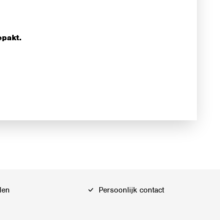
epakt.
len
Persoonlijk contact