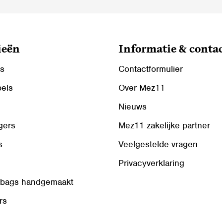
ieën
Informatie & conta
ls
Contactformulier
bels
Over Mez11
Nieuws
gers
Mez11 zakelijke partner
s
Veelgestelde vragen
Privacyverklaring
 bags handgemaakt
rs