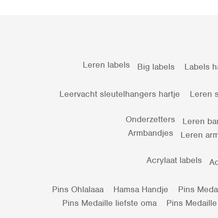
Leren labels
Big labels
Labels h
Leervacht sleutelhangers hartje
Leren s
Onderzetters
Leren ba
Armbandjes
Leren arm
Acrylaat labels
Ac
Pins Ohlalaaa
Hamsa Handje
Pins Medail
Pins Medaille liefste oma
Pins Medaille