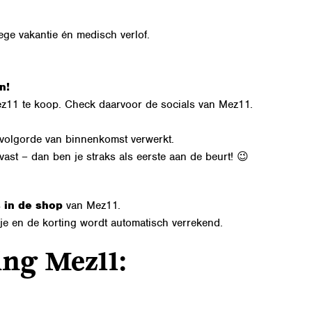
ege vakantie én medisch verlof.
n!
Mez11 te koop. Check daarvoor de socials van Mez11.
 volgorde van binnenkomst verwerkt.
lvast – dan ben je straks als eerste aan de beurt! 😉
s in de shop
van Mez11.
je en de korting wordt automatisch verrekend.
ing Mez11: