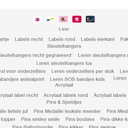
Leer
artje
Labels recht
Labels rond
Labels vierkant
Pak
Sleutelhangers
leutelhangers recht gegraveerd’
Leren sleutelhangers
Leren sleutelhangers lus
nd voor onderzetters
Leren onderzetters per stuk
Ler
Leren
bandjes animalprint
Leren SOS bandjes kids
Acrylaat
rylaat label recht
Acrylaat labels rond
Acrylaat labels
Pins & Speldjes
le liefste juf
Pins Medaille leukste meester
Pins Meda
 topper
Pins smiley smile
Pins boobies
Pins dikke 
Pins Ballonhondje
Pins kikker
Pins zwaluw