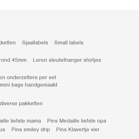
ketten
Sjaallabels
Small labels
 rond 45mm
Leren sleutelhanger shirtjes
en onderzetters per set
 mini bags handgemaakt
 diverse pakketten
ille liefste mama
Pins Medaille liefste opa
kus
Pins smiley drip
Pins Klavertje vier