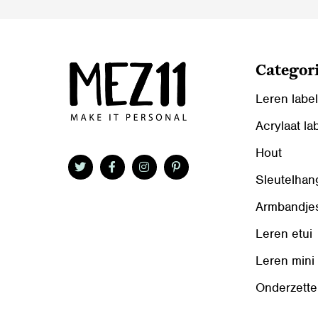
Categor
Leren labe
Acrylaat la
Hout
Sleutelhan
Armbandje
Leren etui
Leren mini
Onderzette