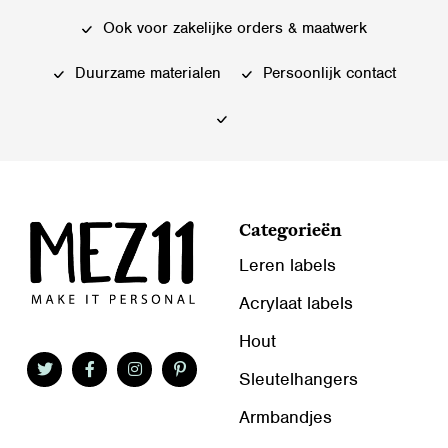
kan
kan
Ook voor zakelijke orders & maatwerk
gekozen
gekozen
worden
worden
Duurzame materialen
Persoonlijk contact
op
op
de
de
productpagina
productpagina
Categorieën
Leren labels
Acrylaat labels
Hout
Sleutelhangers
Armbandjes