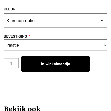
KLEUR
BEVESTIGING
*
SL-
In winkelmandje
B12
HUGS
&
XX
AANTAL
Bekijk ook