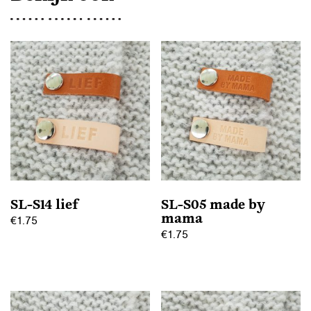
SL-S14 lief
SL-S05 made by
mama
€
1.75
€
1.75
Dit
Dit
product
product
heeft
heeft
meerdere