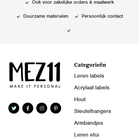
kan
gekozen
Ook voor zakelijke orders & maatwerk
gekozen
worden
worden
Duurzame materialen
Persoonlijk contact
op
op
de
de
productpagina
productpagina
Categorieën
Leren labels
Acrylaat labels
Hout
Sleutelhangers
Armbandjes
Leren etui