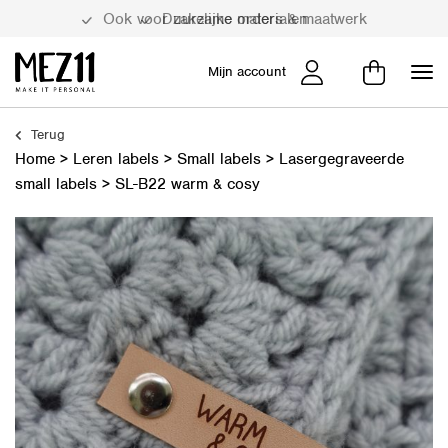
Duurzame materialen
Mijn account
Terug
Home
>
Leren labels
>
Small labels
>
Lasergegraveerde
small labels
>
SL-B22 warm & cosy