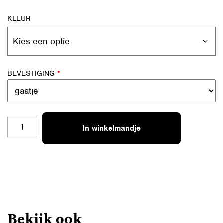
KLEUR
BEVESTIGING
*
SL-
In winkelmandje
B22
WARM
&
COSY
AANTAL
Bekijk ook