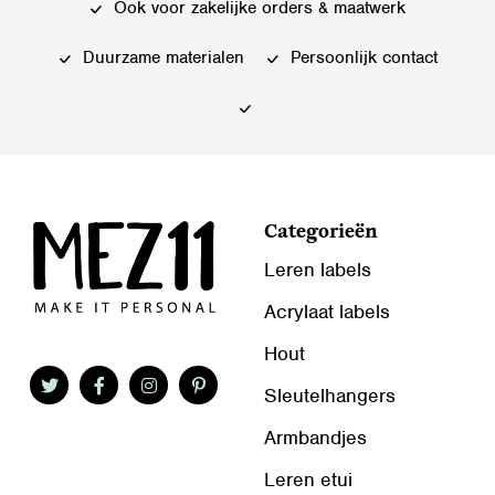
kan
kan
Ook voor zakelijke orders & maatwerk
gekozen
gekozen
worden
worden
Duurzame materialen
Persoonlijk contact
op
op
de
de
productpagina
productpagina
Categorieën
Leren labels
Acrylaat labels
Hout
Sleutelhangers
Armbandjes
Leren etui