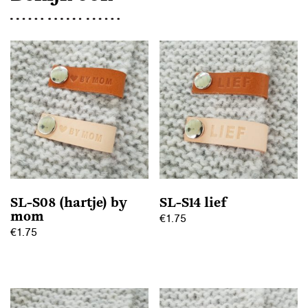
SL-S08 (hartje) by
SL-S14 lief
mom
€
1.75
€
1.75
Dit
Dit
product
product
heeft
heeft
meerdere