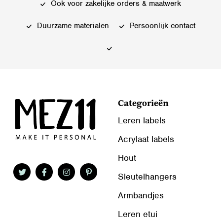
kan
kan
Ook voor zakelijke orders & maatwerk
gekozen
gekozen
worden
worden
Duurzame materialen
Persoonlijk contact
op
op
de
de
productpagina
productpagina
Categorieën
Leren labels
Acrylaat labels
Hout
Sleutelhangers
Armbandjes
Leren etui