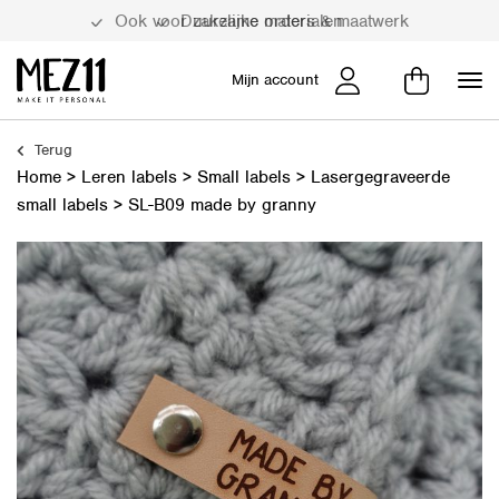
Duurzame materialen
Mijn account
Terug
Home
>
Leren labels
>
Small labels
>
Lasergegraveerde
small labels
>
SL-B09 made by granny