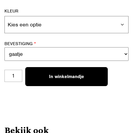
KLEUR
BEVESTIGING
*
SL-
In winkelmandje
B09
MADE
BY
GRANNY
AANTAL
Bekijk ook