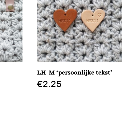
LH-M ‘persoonlijke tekst’
€
2.25
Dit
product
heeft
meerdere
variaties.