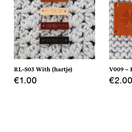
RL-S03 With (hartje)
V009 –
€
1.00
€
2.0
Dit
Dit
product
product
heeft
heeft
meerdere
meerdere
variaties.
variaties.