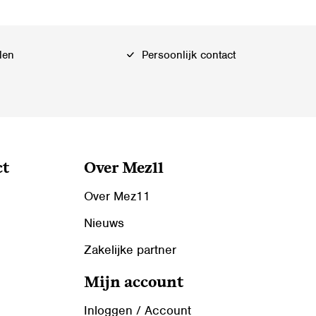
Deze
optie
kan
len
Persoonlijk contact
gekozen
worden
op
de
productpagina
ct
Over Mez11
Over Mez11
Nieuws
Zakelijke partner
Mijn account
Inloggen / Account