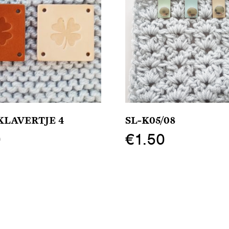
 KLAVERTJE 4
SL-K05/08
0
€
1.50
Dit
product
heeft
meerdere
variaties.