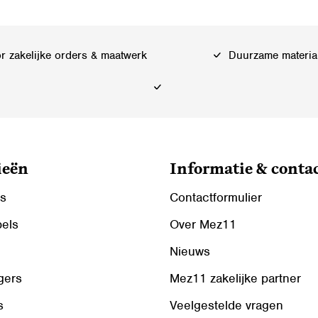
Deze
optie
kan
 zakelijke orders & maatwerk
Duurzame materia
gekozen
worden
op
de
ina
productpagina
ieën
Informatie & conta
ls
Contactformulier
bels
Over Mez11
Nieuws
gers
Mez11 zakelijke partner
s
Veelgestelde vragen