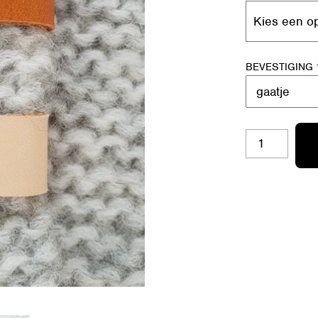
BEVESTIGING
SL-
S01
LIEFS
VAN
MIJ
AANTAL