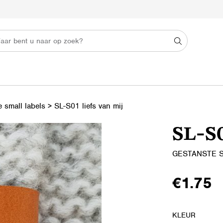
 small labels
>
SL-S01 liefs van mij
SL-S0
GESTANSTE 
€
1.75
KLEUR