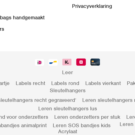
Privacyverklaring
 bags handgemaakt
rs
Leer
artje
Labels recht
Labels rond
Labels vierkant
Pak
Sleutelhangers
leutelhangers recht gegraveerd’
Leren sleutelhangers
Leren sleutelhangers lus
nd voor onderzetters
Leren onderzetters per stuk
Ler
Leren
bandjes animalprint
Leren SOS bandjes kids
Acrylaat