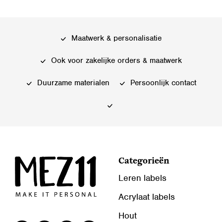
meerdere
Deze
variaties.
optie
Deze
kan
Maatwerk & personalisatie
optie
gekozen
kan
Ook voor zakelijke orders & maatwerk
worden
gekozen
op
worden
Duurzame materialen
Persoonlijk contact
de
op
productpagina
de
productpagina
Categorieën
Leren labels
Acrylaat labels
Hout