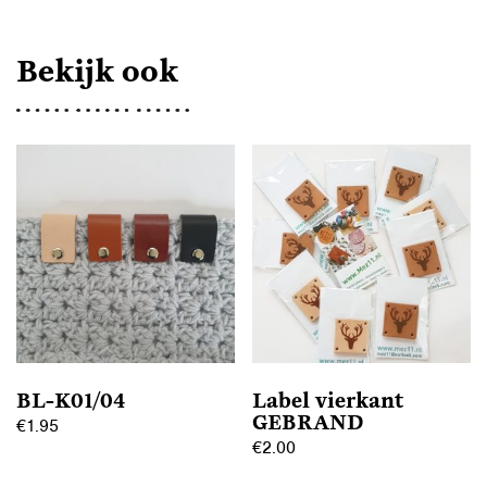
Bekijk ook
BL-K01/04
Label vierkant
GEBRAND
€
1.95
€
2.00
Dit