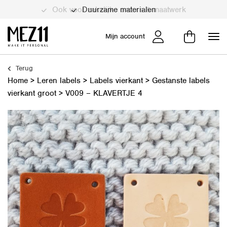
Duurzame materialen
Mijn account
Terug
Home
>
Leren labels
>
Labels vierkant
>
Gestanste labels
vierkant groot
>
V009 – KLAVERTJE 4