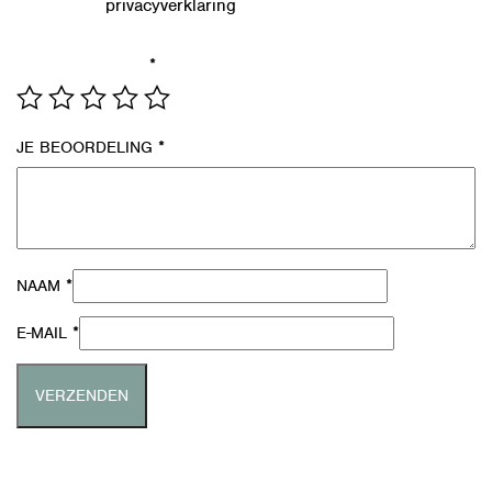
privacyverklaring
Lees in onze
hoe we de gegevens uit dit
formulier verwerken.
*
JE WAARDERING
*
JE BEOORDELING
*
NAAM
*
E-MAIL