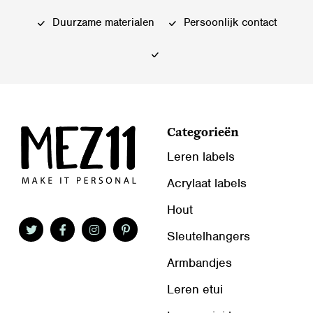
gekozen
gekozen
worden
worden
Duurzame materialen
Persoonlijk contact
op
op
de
de
productpagina
productpagina
Categorieën
Leren labels
Acrylaat labels
Hout
Sleutelhangers
Armbandjes
Leren etui