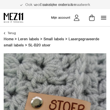
Duurzame materialen
Mijn account
Terug
Home
>
Leren labels
>
Small labels
>
Lasergegraveerde
small labels
>
SL-B20 stoer