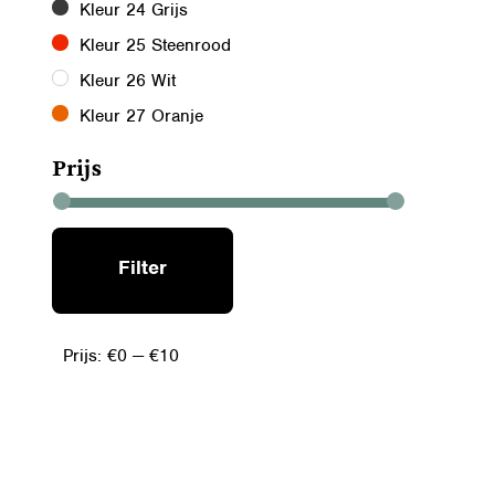
Kleur 24 Grijs
Kleur 25 Steenrood
Kleur 26 Wit
Kleur 27 Oranje
Prijs
MIN.
MAX.
Filter
PRIJS
PRIJS
Prijs:
€0
—
€10