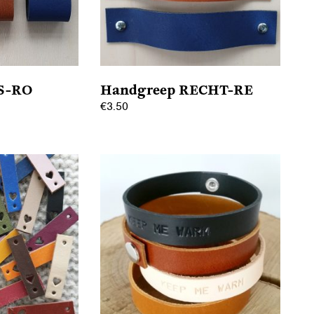
S-RO
Handgreep RECHT-RE
€
3.50
Dit
product
heeft
meerdere
variaties.
Deze
optie
kan
gekozen
worden
op