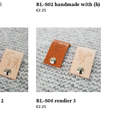
E
BL-S02 handmade with (h)
€
2.25
Dit
product
heeft
meerdere
variaties.
Deze
optie
kan
gekozen
worden
op
de
productpagina
 2
BL-S05 rendier 3
€
2.25