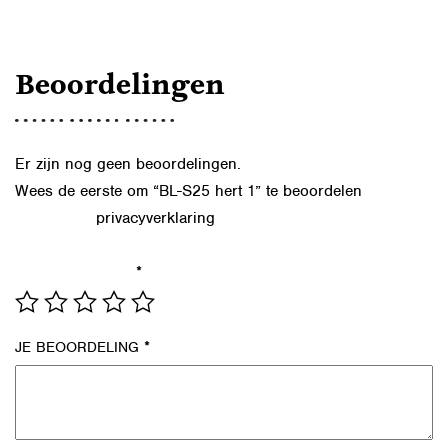
Beoordelingen
Er zijn nog geen beoordelingen.
Wees de eerste om “BL-S25 hert 1” te beoordelen
privacyverklaring
Lees in onze
hoe we de gegevens uit dit
formulier verwerken.
*
JE WAARDERING
*
JE BEOORDELING