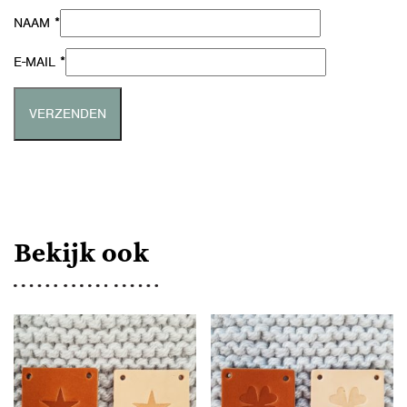
*
NAAM
*
E-MAIL
Bekijk ook