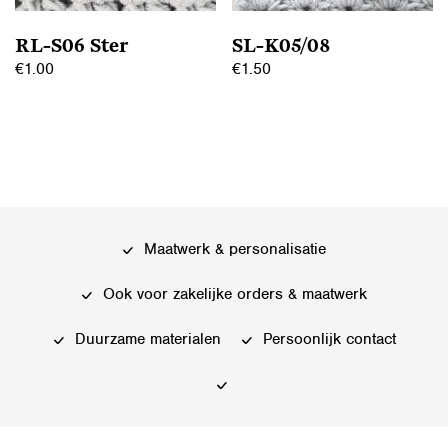
op
op
de
RL-S06 Ster
SL-K05/08
de
productpagina
€
1.00
€
1.50
productpagina
Dit
Dit
product
product
heeft
heeft
meerdere
meerdere
variaties.
variaties.
Deze
Deze
Maatwerk & personalisatie
optie
optie
kan
kan
Ook voor zakelijke orders & maatwerk
gekozen
gekozen
worden
worden
Duurzame materialen
Persoonlijk contact
op
op
de
de
productpagina
productpagina