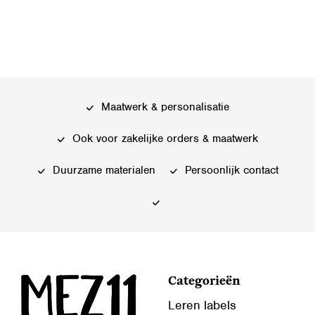
Dit
product
heeft
meerdere
variaties.
Deze
Maatwerk & personalisatie
optie
kan
Ook voor zakelijke orders & maatwerk
gekozen
worden
Duurzame materialen
Persoonlijk contact
op
de
productpagina
Categorieën
Leren labels