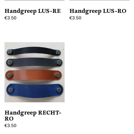
Handgreep LUS-RE
Handgreep LUS-RO
€
3.50
€
3.50
Dit
Dit
product
product
heeft
heeft
meerdere
meerdere
variaties.
variaties.
Deze
Deze
optie
optie
kan
kan
gekozen
gekozen
worden
worden
op
op
Handgreep RECHT-
de
de
RO
productpagina
productpagina
€
3.50