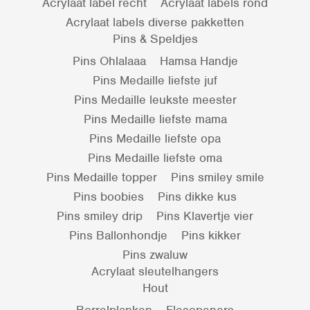
Acrylaat label recht
Acrylaat labels rond
Acrylaat labels diverse pakketten
Pins & Speldjes
Pins Ohlalaaa
Hamsa Handje
Pins Medaille liefste juf
Pins Medaille leukste meester
Pins Medaille liefste mama
Pins Medaille liefste opa
Pins Medaille liefste oma
Pins Medaille topper
Pins smiley smile
Pins boobies
Pins dikke kus
Pins smiley drip
Pins Klavertje vier
Pins Ballonhondje
Pins kikker
Pins zwaluw
Acrylaat sleutelhangers
Hout