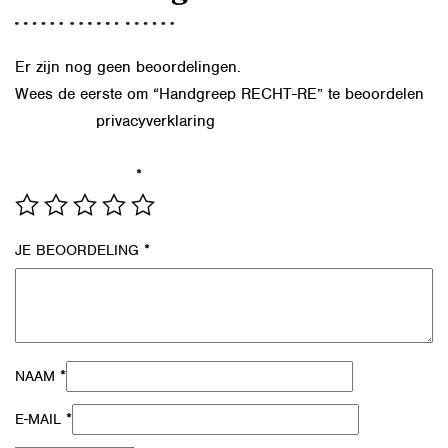
Er zijn nog geen beoordelingen.
Wees de eerste om “Handgreep RECHT-RE” te beoordelen
privacyverklaring
Lees in onze
hoe we de gegevens uit dit
formulier verwerken.
*
JE WAARDERING
*
JE BEOORDELING
*
NAAM
*
E-MAIL