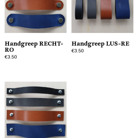
Handgreep RECHT-
Handgreep LUS-RE
RO
€
3.50
€
3.50
Dit
Dit
product
product
heeft
heeft
meerdere
meerdere
variaties.
variaties.
Deze
Deze
optie
optie
kan
kan
gekozen
gekozen
worden