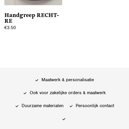
worden
op
op
de
Handgreep RECHT-
de
productpagina
RE
productpagina
€
3.50
Dit
product
heeft
meerdere
variaties.
Deze
Maatwerk & personalisatie
optie
kan
Ook voor zakelijke orders & maatwerk
gekozen
worden
Duurzame materialen
Persoonlijk contact
op
de
productpagina