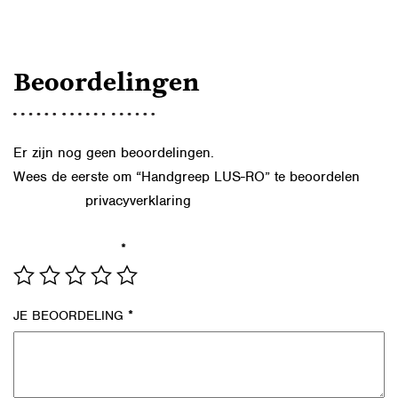
Beoordelingen
Er zijn nog geen beoordelingen.
Wees de eerste om “Handgreep LUS-RO” te beoordelen
privacyverklaring
Lees in onze
hoe we de gegevens uit dit
formulier verwerken.
*
JE WAARDERING
*
JE BEOORDELING