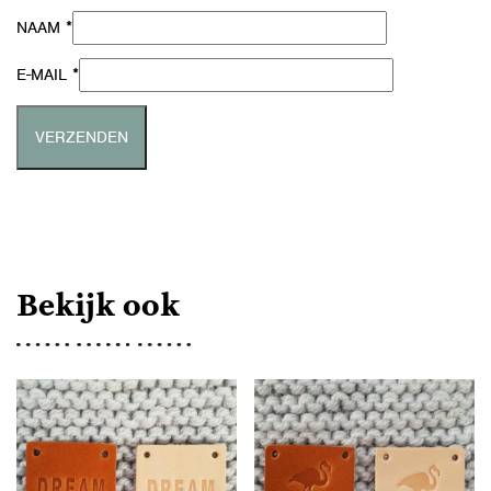
*
NAAM
*
E-MAIL
Bekijk ook