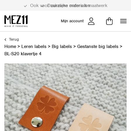
Duurzame materialen
Mijn account
Terug
Home
>
Leren labels
>
Big labels
>
Gestanste big labels
>
BL-S20 klavertje 4