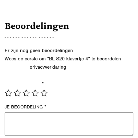
Beoordelingen
Er zijn nog geen beoordelingen.
Wees de eerste om “BL-S20 klavertje 4” te beoordelen
privacyverklaring
Lees in onze
hoe we de gegevens uit dit
formulier verwerken.
*
JE WAARDERING
*
JE BEOORDELING