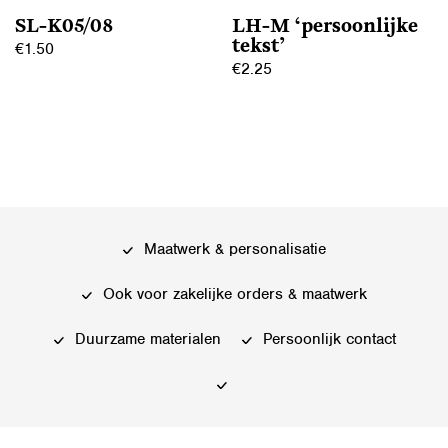
op
op
SL-K05/08
LH-M ‘persoonlijke
de
de
tekst’
€
1.50
productpagina
productpagina
€
2.25
Dit
Dit
product
product
heeft
heeft
meerdere
meerdere
variaties.
variaties.
Deze
Deze
optie
Maatwerk & personalisatie
optie
kan
kan
gekozen
Ook voor zakelijke orders & maatwerk
gekozen
worden
worden
Duurzame materialen
Persoonlijk contact
op
op
de
de
productpagina
productpagina