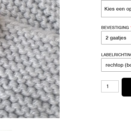
BEVESTIGING
LABELRICHTI
BL-
S01
HARTJE
AANTAL