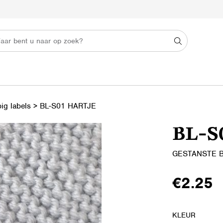
ig labels
>
BL-S01 HARTJE
BL-S
GESTANSTE B
€
2.25
KLEUR