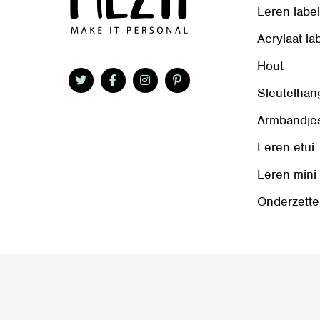
Leren labe
Acrylaat la
Hout
Sleutelhan
Armbandje
Leren etui
Leren mini
Onderzette