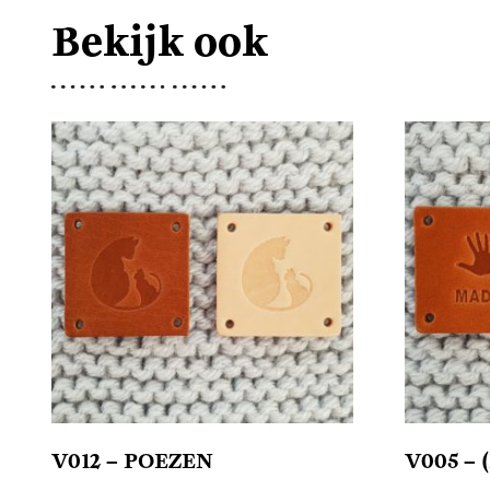
Bekijk ook
V012 – POEZEN
V005 –