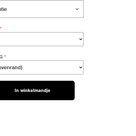
*
NG
*
In winkelmandje