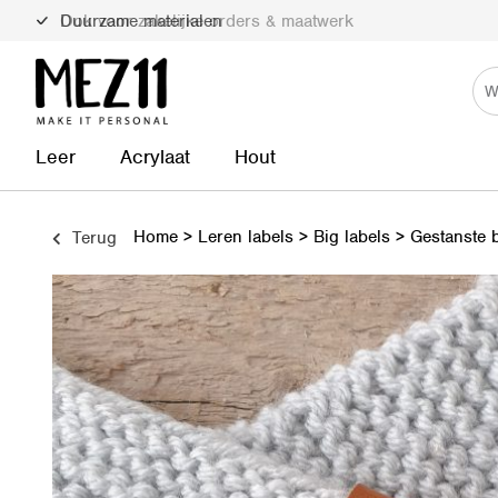
Duurzame materialen
Leer
Acrylaat
Hout
Home
>
Leren labels
>
Big labels
>
Gestanste b
Terug