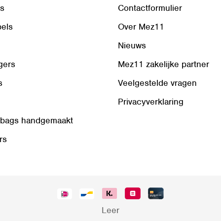
ls
Contactformulier
bels
Over Mez11
Nieuws
gers
Mez11 zakelijke partner
s
Veelgestelde vragen
Privacyverklaring
 bags handgemaakt
rs
Leer