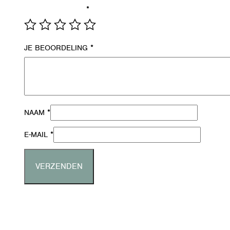
*
JE WAARDERING
*
JE BEOORDELING
*
NAAM
*
E-MAIL