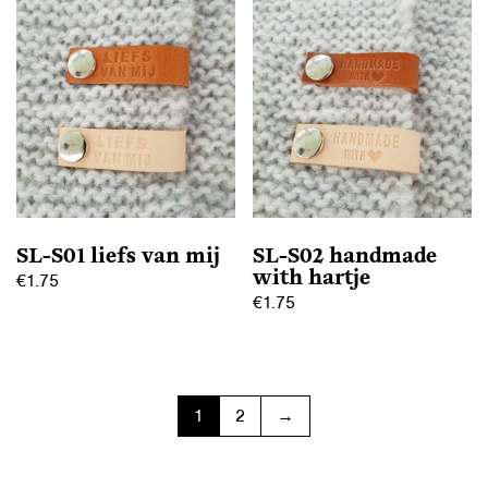
heeft
heeft
meerdere
meerdere
variaties.
variaties.
Deze
Deze
optie
optie
kan
kan
gekozen
gekozen
worden
worden
op
op
SL-S01 liefs van mij
SL-S02 handmade
de
de
with hartje
€
1.75
productpagina
productpagina
€
1.75
Dit
Dit
product
product
heeft
heeft
meerdere
1
2
→
meerdere
variaties.
variaties.
Deze
Deze
optie