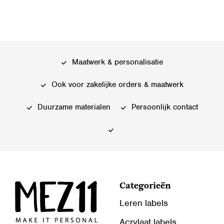
optie
kan
kan
gekozen
gekozen
worden
worden
op
op
de
Maatwerk & personalisatie
de
productpagina
productpagina
Ook voor zakelijke orders & maatwerk
Duurzame materialen
Persoonlijk contact
Categorieën
Leren labels
Acrylaat labels