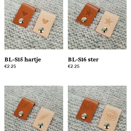
meerdere
meerdere
variaties.
variaties.
Deze
Deze
optie
optie
kan
kan
gekozen
gekozen
worden
worden
op
op
BL-S15 hartje
BL-S16 ster
de
de
€
2.25
€
2.25
productpagina
productpagina
Dit
Dit
product
product
heeft
heeft
meerdere
meerdere
variaties.
variaties.
Deze
Deze
optie
optie
kan
kan