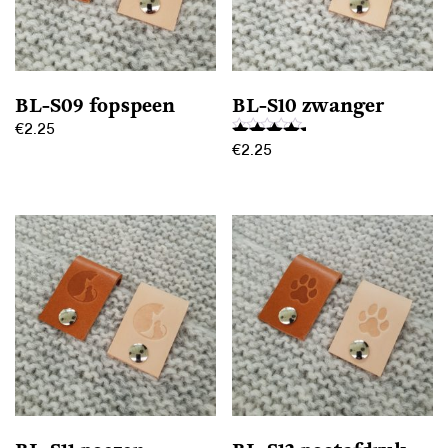
kan
kan
gekozen
gekozen
worden
worden
op
op
BL-S09 fopspeen
BL-S10 zwanger
de
de
€
2.25
productpagina
productpagina
€
2.25
Gewaardeerd
Dit
Dit
5.00
product
product
uit 5
heeft
heeft
meerdere
meerdere
variaties.
variaties.
Deze
Deze
optie
optie
kan
kan
gekozen
gekozen
worden
worden
op
op
de