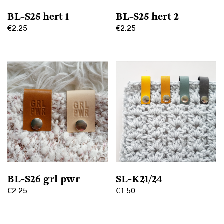
op
op
BL-S25 hert 1
BL-S25 hert 2
de
de
€
2.25
€
2.25
productpagina
productpagina
Dit
Dit
product
product
heeft
heeft
meerdere
meerdere
variaties.
variaties.
Deze
Deze
optie
optie
kan
kan
gekozen
gekozen
worden
worden
op
op
BL-S26 grl pwr
SL-K21/24
de
de
€
2.25
€
1.50
productpagina
productpagina
Dit
Dit
product
product