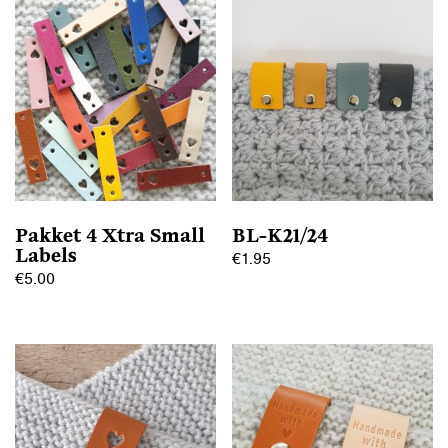
heeft
heeft
meerdere
meerdere
variaties.
variaties.
Deze
Deze
optie
optie
kan
kan
gekozen
gekozen
worden
worden
op
op
Pakket 4 Xtra Small
BL-K21/24
de
de
Labels
€
1.95
productpagina
productpagina
€
5.00
Dit
Dit
product
product
heeft
heeft
meerdere
meerdere
variaties.
variaties.
Deze
Deze
optie