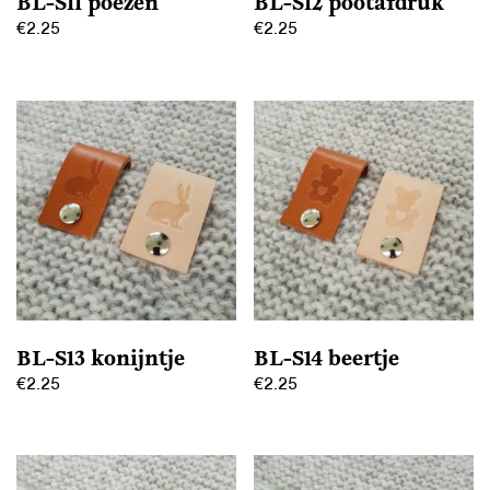
BL-S11 poezen
BL-S12 pootafdruk
de
productpagina
€
2.25
€
2.25
productpagina
Dit
Dit
product
product
heeft
heeft
meerdere
meerdere
variaties.
variaties.
Deze
Deze
optie
optie
kan
kan
gekozen
gekozen
worden
worden
op
op
BL-S13 konijntje
BL-S14 beertje
de
de
€
2.25
€
2.25
productpagina
productpagina
Dit
Dit
product
product
heeft
heeft