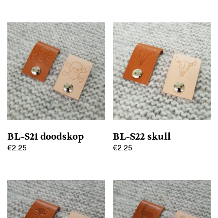
Dit
Dit
product
product
heeft
heeft
meerdere
meerdere
variaties.
variaties.
Deze
Deze
optie
optie
kan
kan
gekozen
gekozen
worden
worden
op
op
BL-S21 doodskop
BL-S22 skull
de
de
€
2.25
€
2.25
productpagina
productpagina
Dit
Dit
product
product
heeft
heeft
meerdere
meerdere
variaties.
variaties.