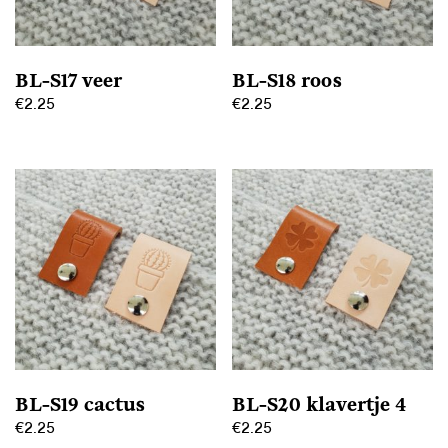
gekozen
gekozen
worden
worden
op
op
BL-S17 veer
BL-S18 roos
de
de
€
2.25
€
2.25
productpagina
productpagina
Dit
Dit
product
product
heeft
heeft
meerdere
meerdere
variaties.
variaties.
Deze
Deze
optie
optie
kan
kan
gekozen
gekozen
worden
worden
op
op
BL-S19 cactus
BL-S20 klavertje 4
de
de
€
2.25
€
2.25
productpagina
productpagina