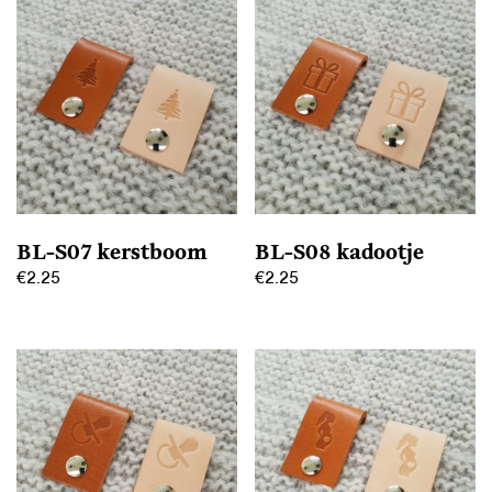
heeft
heeft
meerdere
meerdere
variaties.
variaties.
Deze
Deze
optie
optie
kan
kan
gekozen
gekozen
worden
worden
op
op
BL-S07 kerstboom
BL-S08 kadootje
de
de
€
2.25
€
2.25
productpagina
productpagina
Dit
Dit
product
product
heeft
heeft
meerdere
meerdere
variaties.
variaties.
Deze
Deze
optie
optie