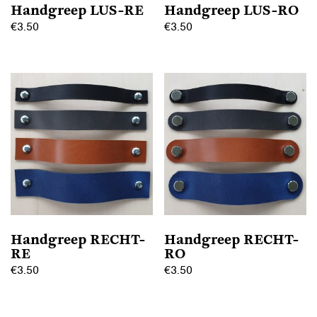
Handgreep LUS-RE
Handgreep LUS-RO
€
3.50
€
3.50
Dit
Dit
product
product
heeft
heeft
meerdere
meerdere
variaties.
variaties.
Deze
Deze
optie
optie
kan
kan
gekozen
gekozen
worden
worden
op
op
Handgreep RECHT-
Handgreep RECHT-
de
de
RE
RO
productpagina
productpagina
€
3.50
€
3.50
Dit
Dit
product
product