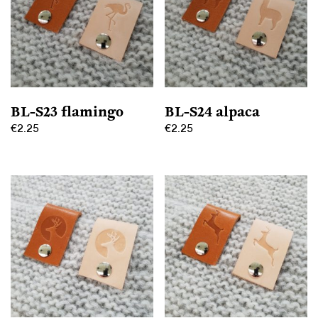
Deze
Deze
optie
optie
kan
kan
gekozen
gekozen
worden
worden
op
op
BL-S23 flamingo
BL-S24 alpaca
de
de
€
2.25
€
2.25
productpagina
productpagina
Dit
Dit
product
product
heeft
heeft
meerdere
meerdere
variaties.
variaties.
Deze
Deze
optie
optie
kan
kan
gekozen
gekozen
worden
worden