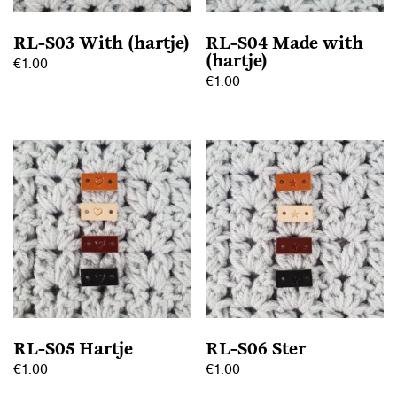
worden
op
op
de
RL-S03 With (hartje)
RL-S04 Made with
de
productpagina
(hartje)
€
1.00
productpagina
€
1.00
Dit
Dit
product
product
heeft
heeft
meerdere
meerdere
variaties.
variaties.
Deze
Deze
optie
optie
kan
kan
gekozen
gekozen
worden
worden
op
op
de
RL-S05 Hartje
RL-S06 Ster
de
productpagina
€
1.00
€
1.00
productpagina
Dit
Dit