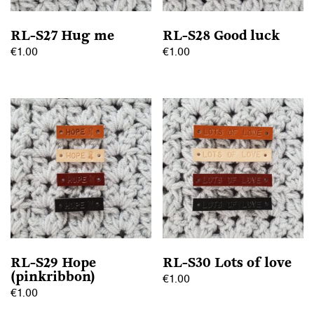
worden
worden
op
op
RL-S27 Hug me
RL-S28 Good luck
de
de
€
1.00
€
1.00
productpagina
productpagina
Dit
Dit
product
product
heeft
heeft
meerdere
meerdere
variaties.
variaties.
Deze
Deze
optie
optie
kan
kan
gekozen
gekozen
worden
worden
op
op
RL-S29 Hope
RL-S30 Lots of love
de
de
(pinkribbon)
€
1.00
productpagina
productpagina
€
1.00
Dit
Dit