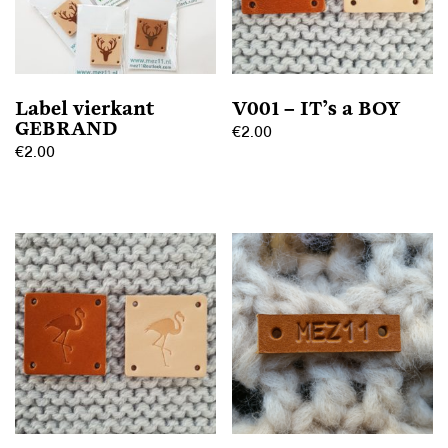
Label vierkant
V001 – IT’s a BOY
GEBRAND
€
2.00
€
2.00
Dit
Dit
product
product
heeft
heeft
meerdere
meerdere
variaties.
variaties.
Deze
Deze
optie
optie
kan
kan
gekozen
gekozen
worden
worden
op
op