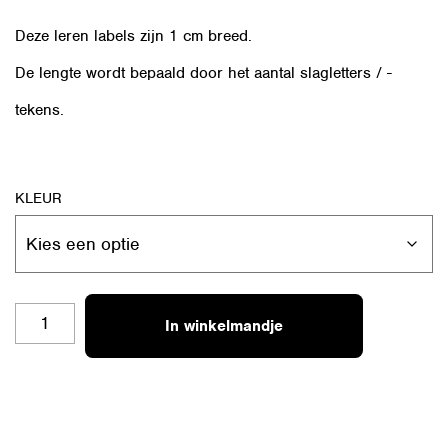
Deze leren labels zijn 1 cm breed.
De lengte wordt bepaald door het aantal slagletters / -
tekens.
KLEUR
RL-
In winkelmandje
S30
LOTS
OF
LOVE
AANTAL