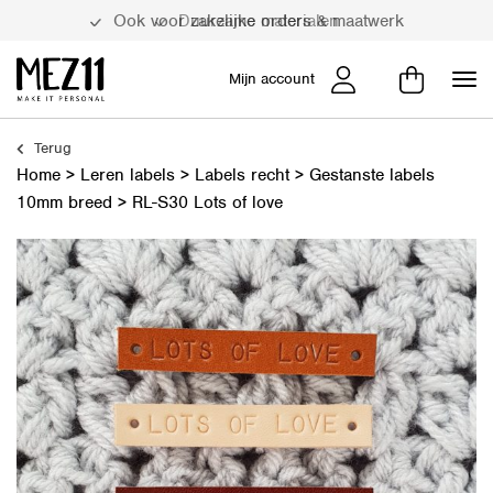
Duurzame materialen
Mijn account
Terug
Home
>
Leren labels
>
Labels recht
>
Gestanste labels
10mm breed
>
RL-S30 Lots of love