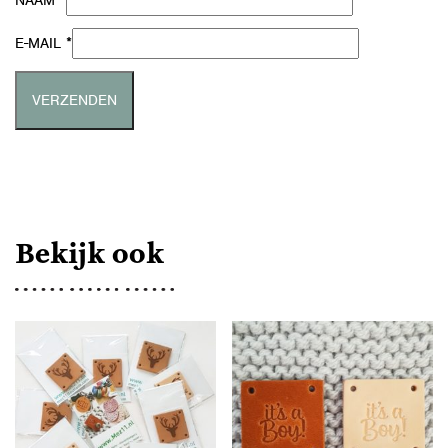
*
NAAM
*
E-MAIL
Bekijk ook