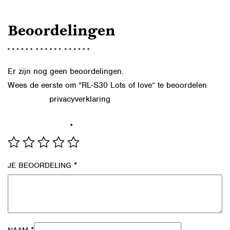
Beoordelingen
Er zijn nog geen beoordelingen.
Wees de eerste om “RL-S30 Lots of love” te beoordelen
privacyverklaring
Lees in onze
hoe we de gegevens uit dit
formulier verwerken.
*
JE WAARDERING
*
JE BEOORDELING