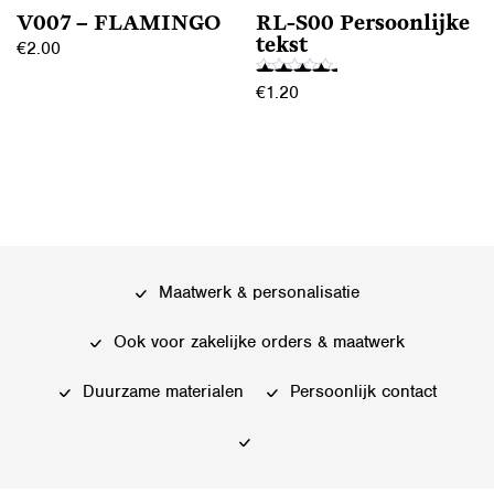
de
V007 – FLAMINGO
RL-S00 Persoonlijke
de
productpagina
tekst
€
2.00
productpagina
€
1.20
Dit
Gewaardeerd
product
5.00
Dit
heeft
uit 5
product
meerdere
heeft
variaties.
meerdere
Deze
variaties.
optie
Deze
kan
Maatwerk & personalisatie
optie
gekozen
kan
Ook voor zakelijke orders & maatwerk
worden
gekozen
op
worden
Duurzame materialen
Persoonlijk contact
de
op
productpagina
de
productpagina