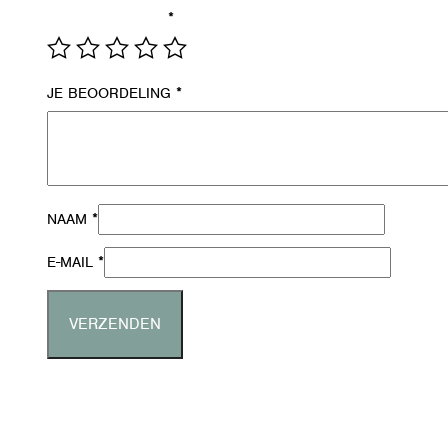
*
JE WAARDERING
*
JE BEOORDELING
*
NAAM
*
E-MAIL