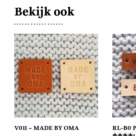
Bekijk ook
V011 – MADE BY OMA
RL-B0 P