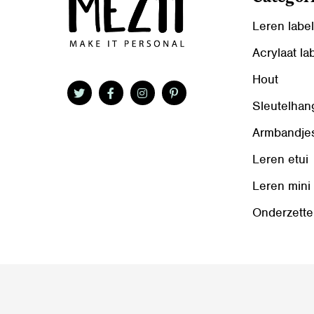
Leren labe
Acrylaat la
Hout
Sleutelhan
Armbandje
Leren etui
Leren mini
Onderzette