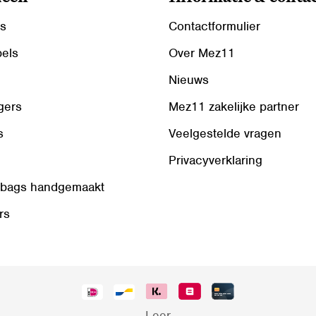
ls
Contactformulier
bels
Over Mez11
Nieuws
gers
Mez11 zakelijke partner
s
Veelgestelde vragen
Privacyverklaring
 bags handgemaakt
rs
Leer