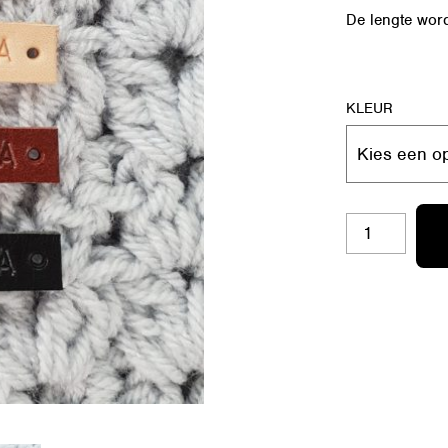
De lengte word
KLEUR
RL-
S16
MADE
BY
OMA
AANTAL