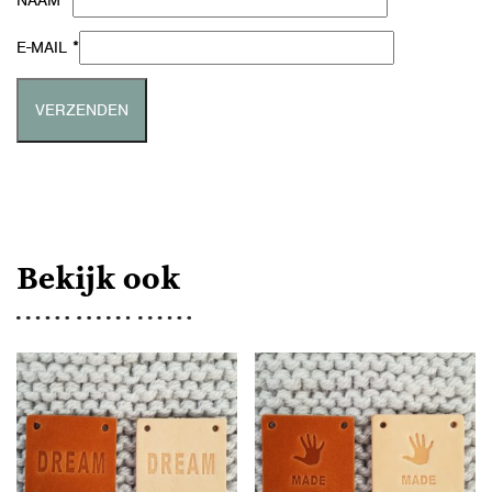
*
NAAM
*
E-MAIL
Bekijk ook