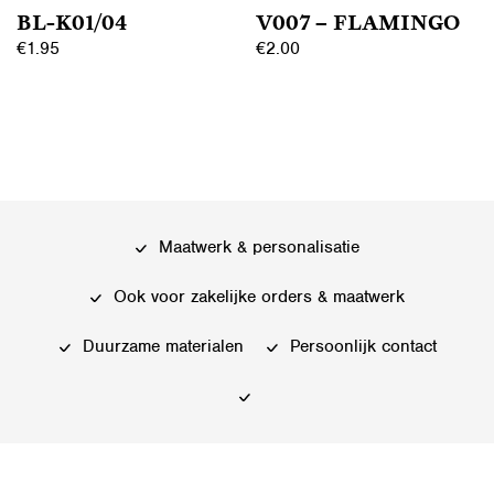
de
BL-K01/04
V007 – FLAMINGO
de
productpagina
€
1.95
€
2.00
productpagina
Dit
Dit
product
product
heeft
heeft
meerdere
meerdere
variaties.
variaties.
Deze
Deze
Maatwerk & personalisatie
optie
optie
kan
kan
Ook voor zakelijke orders & maatwerk
gekozen
gekozen
worden
worden
Duurzame materialen
Persoonlijk contact
op
op
de
de
productpagina
productpagina