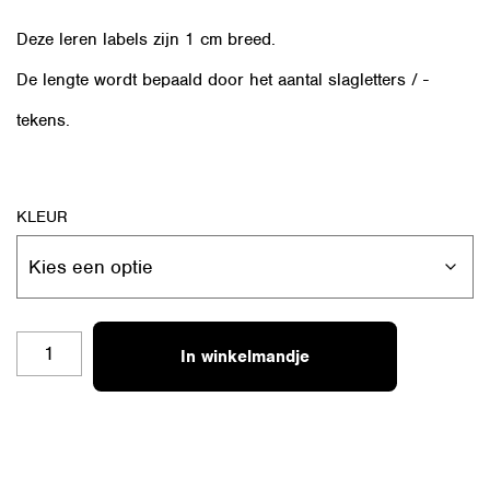
Deze leren labels zijn 1 cm breed.
De lengte wordt bepaald door het aantal slagletters / -
tekens.
KLEUR
RL-
In winkelmandje
S25
HUGS
&
XX
AANTAL