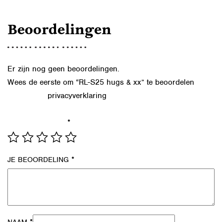
Beoordelingen
Er zijn nog geen beoordelingen.
Wees de eerste om “RL-S25 hugs & xx” te beoordelen
privacyverklaring
Lees in onze
hoe we de gegevens uit dit
formulier verwerken.
*
JE WAARDERING
*
JE BEOORDELING