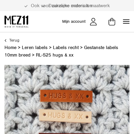
Duurzame materialen
Mijn account
Terug
Home
>
Leren labels
>
Labels recht
>
Gestanste labels
10mm breed
>
RL-S25 hugs & xx