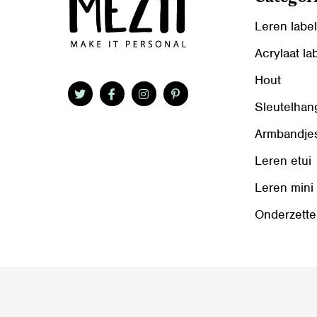
Leren labe
Acrylaat la
Hout
Sleutelhan
Armbandje
Leren etui
Leren mini
Onderzette