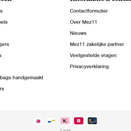
ls
Contactformulier
bels
Over Mez11
Nieuws
gers
Mez11 zakelijke partner
s
Veelgestelde vragen
Privacyverklaring
 bags handgemaakt
rs
Leer