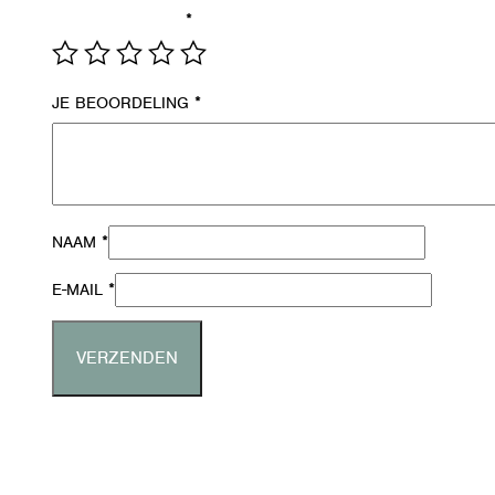
*
JE WAARDERING
*
JE BEOORDELING
*
NAAM
*
E-MAIL