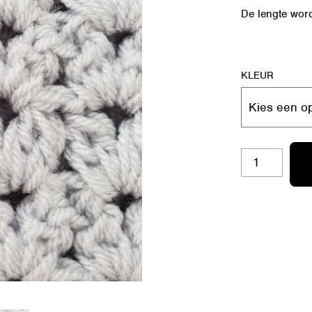
De lengte word
KLEUR
RL-
S15
OMA
AANTAL