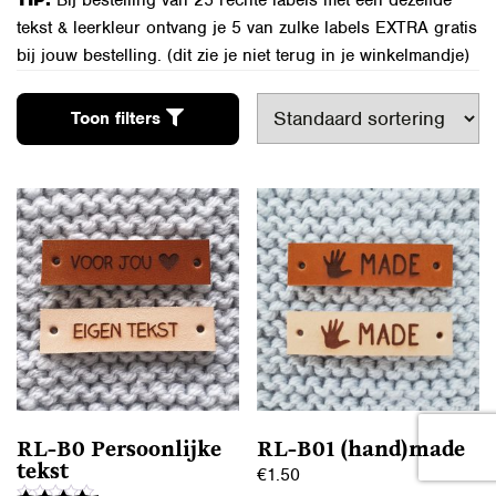
TIP:
Bij bestelling van 25 rechte labels met één dezelfde
tekst & leerkleur ontvang je 5 van zulke labels EXTRA gratis
bij jouw bestelling. (dit zie je niet terug in je winkelmandje)
Toon filters
RL-B0 Persoonlijke
RL-B01 (hand)made
tekst
€
1.50