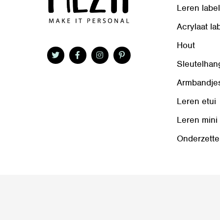
Leren labe
Acrylaat la
Hout
Sleutelhan
Armbandje
Leren etui
Leren mini
Onderzette