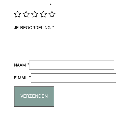
*
JE WAARDERING
*
JE BEOORDELING
*
NAAM
*
E-MAIL