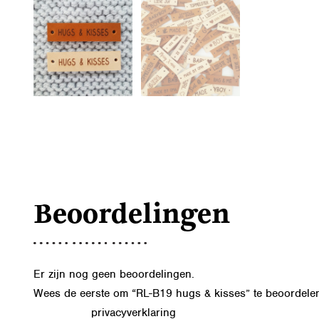
Beoordelingen
Er zijn nog geen beoordelingen.
Wees de eerste om “RL-B19 hugs & kisses” te beoordele
privacyverklaring
Lees in onze
hoe we de gegevens uit dit formu