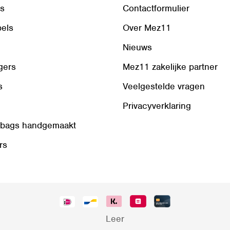
ls
Contactformulier
bels
Over Mez11
Nieuws
gers
Mez11 zakelijke partner
s
Veelgestelde vragen
Privacyverklaring
 bags handgemaakt
rs
Leer