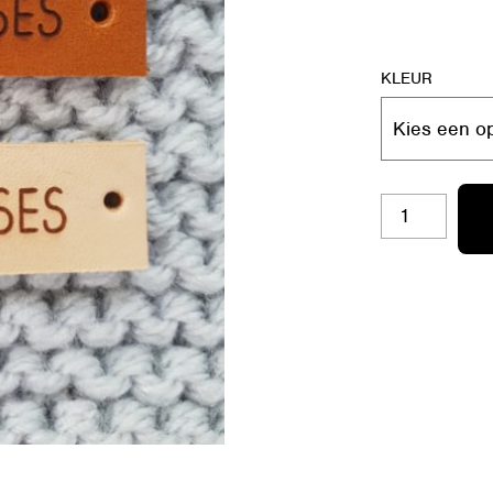
KLEUR
RL-
B19
HUGS
&
KISSES
AANTAL