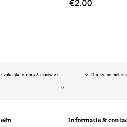
0
€
2.00
Dit
product
heeft
meerdere
variaties.
Deze
optie
kan
 zakelijke orders & maatwerk
Duurzame materia
gekozen
worden
op
de
ina
productpagina
ieën
Informatie & conta