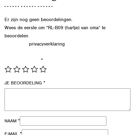
Er zijn nog geen beoordelingen.
Wees de eerste om “RL-B09 (hartje) van oma” te
beoordelen
privacyverklaring
Lees in onze
hoe we de gegevens uit dit
formulier verwerken.
*
JE WAARDERING
*
JE BEOORDELING
*
NAAM
*
E-MAIL