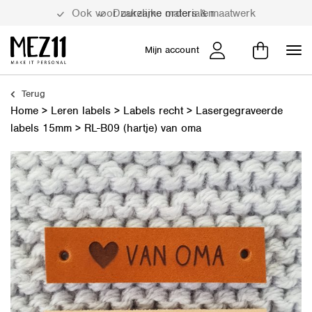
Duurzame materialen
Mijn account
Terug
Home
>
Leren labels
>
Labels recht
>
Lasergegraveerde
labels 15mm
>
RL-B09 (hartje) van oma