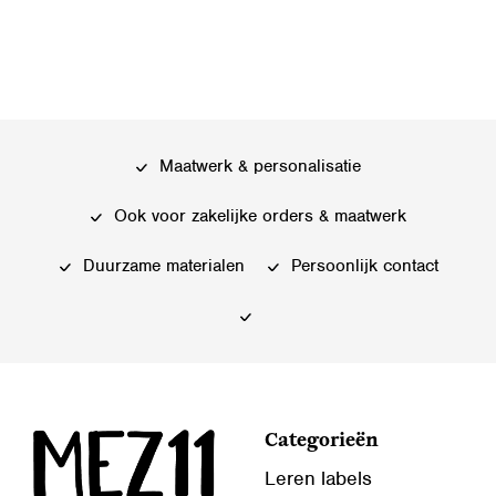
Dit
product
product
heeft
heeft
meerdere
meerdere
variaties.
variaties.
Deze
Deze
optie
Maatwerk & personalisatie
optie
kan
kan
gekozen
Ook voor zakelijke orders & maatwerk
gekozen
worden
worden
Duurzame materialen
Persoonlijk contact
op
op
de
de
productpagina
productpagina
Categorieën
Leren labels