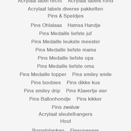
Acrylaat label recht
Acrylaat labels rond
Acrylaat labels diverse pakketten
Pins & Speldjes
Pins Ohlalaaa
Hamsa Handje
Pins Medaille liefste juf
Pins Medaille leukste meester
Pins Medaille liefste mama
Pins Medaille liefste opa
Pins Medaille liefste oma
Pins Medaille topper
Pins smiley smile
Pins boobies
Pins dikke kus
Pins smiley drip
Pins Klavertje vier
Pins Ballonhondje
Pins kikker
Pins zwaluw
Acrylaat sleutelhangers
Hout
Borrelplanken
Flesopeners