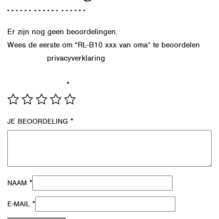
Er zijn nog geen beoordelingen.
Wees de eerste om “RL-B10 xxx van oma” te beoordelen
privacyverklaring
Lees in onze
hoe we de gegevens uit dit
formulier verwerken.
*
JE WAARDERING
*
JE BEOORDELING
*
NAAM
*
E-MAIL