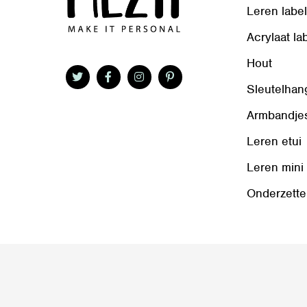
Leren labe
Acrylaat la
Hout
Sleutelhan
Armbandje
Leren etui
Leren mini
Onderzette