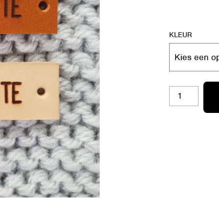
KLEUR
RL-
B12
XX
VAN
TANTE
AANTAL