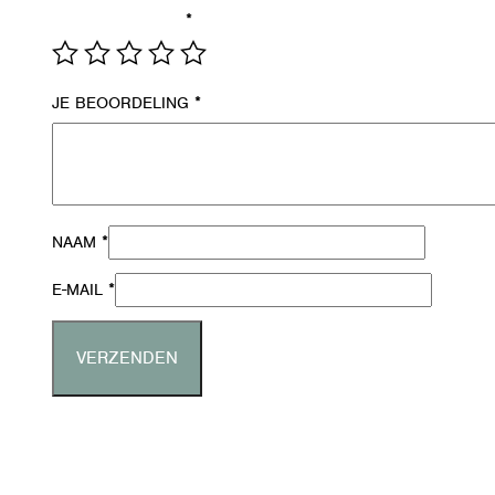
*
JE WAARDERING
*
JE BEOORDELING
*
NAAM
*
E-MAIL