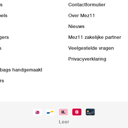
ls
Contactformulier
bels
Over Mez11
Nieuws
gers
Mez11 zakelijke partner
s
Veelgestelde vragen
Privacyverklaring
 bags handgemaakt
rs
Leer