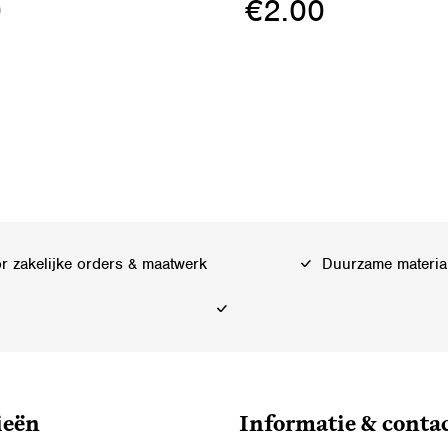
0
€
2.00
Dit
product
heeft
meerdere
variaties.
Deze
optie
kan
 zakelijke orders & maatwerk
Duurzame materia
gekozen
worden
op
de
ina
productpagina
ieën
Informatie & conta