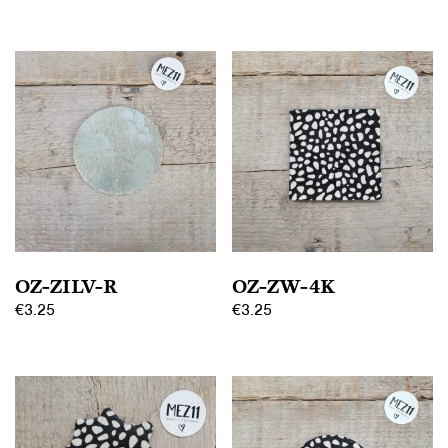
OZ-ZILV-R
OZ-ZW-4K
€
3.25
€
3.25