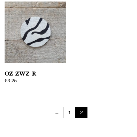
OZ-ZWZ-R
€
3.25
←
1
2