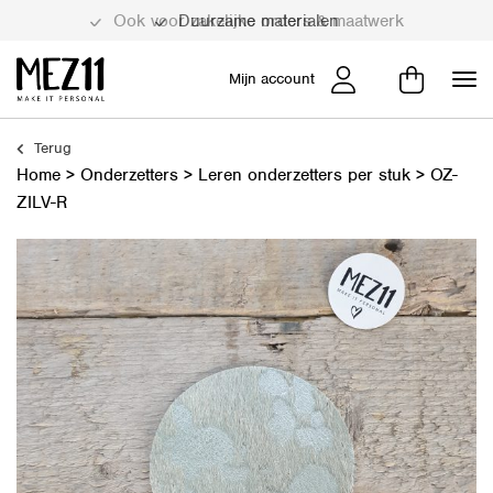
Duurzame materialen
Mijn account
Terug
Home
>
Onderzetters
>
Leren onderzetters per stuk
>
OZ-
ZILV-R