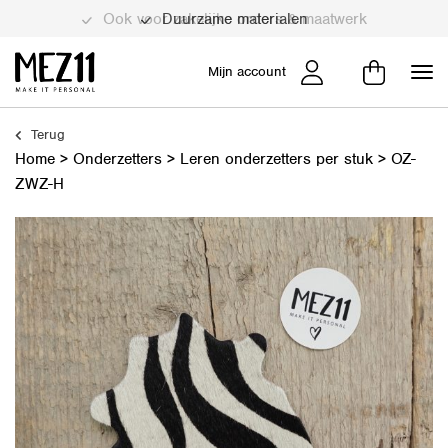
Duurzame materialen
Mijn account
Terug
Home
>
Onderzetters
>
Leren onderzetters per stuk
>
OZ-
ZWZ-H