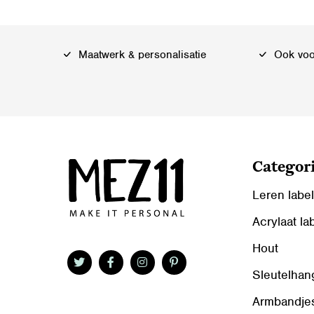
Maatwerk & personalisatie
Ook voor
Categor
Leren labe
Acrylaat la
Hout
Sleutelhan
Armbandje