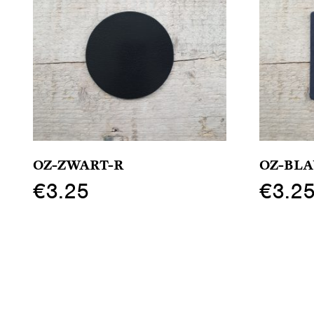
OZ-ZWART-R
OZ-BL
€
3.25
€
3.2