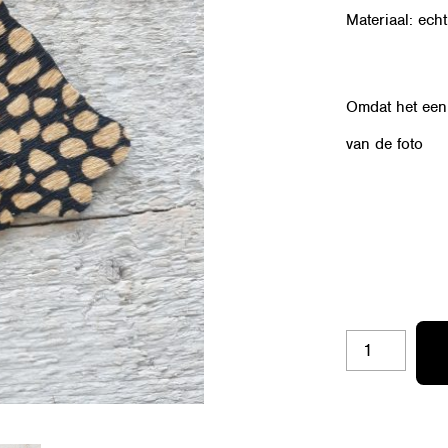
Materiaal: echt
Omdat het een 
van de foto
OZ-
ZB-
H
AANTAL