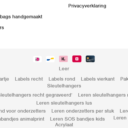
Privacyverklaring
 bags handgemaakt
rs
Leer
artje
Labels recht
Labels rond
Labels vierkant
Pak
Sleutelhangers
leutelhangers recht gegraveerd’
Leren sleutelhangers
Leren sleutelhangers lus
nd voor onderzetters
Leren onderzetters per stuk
Ler
Leren
bandjes animalprint
Leren SOS bandjes kids
Acrylaat