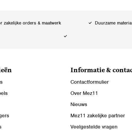
 zakelijke orders & maatwerk
Duurzame materia
ieën
Informatie & conta
ls
Contactformulier
bels
Over Mez11
Nieuws
gers
Mez11 zakelijke partner
s
Veelgestelde vragen