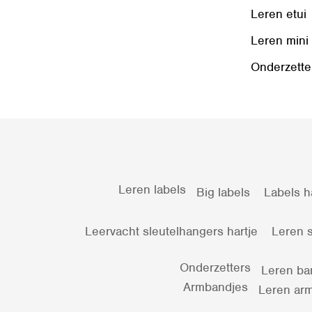
Leren etui
Leren mini
Onderzette
Leren labels
Big labels
Labels h
Leervacht sleutelhangers hartje
Leren s
Onderzetters
Leren ba
Armbandjes
Leren arm