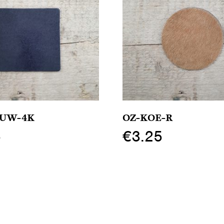
AUW-4K
OZ-KOE-R
5
€
3.25