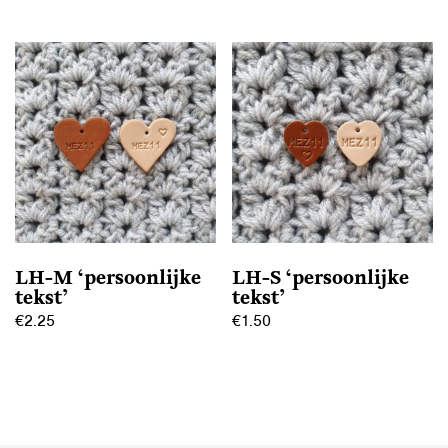
Dit
product
heeft
meerdere
variaties.
Deze
optie
kan
gekozen
worden
op
LH-M ‘persoonlijke
LH-S ‘persoonlijke
de
tekst’
tekst’
productpagina
€
2.25
€
1.50
Dit
Dit
product
product
heeft
heeft
meerdere
meerdere