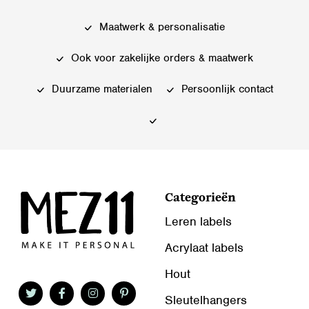
variaties.
variaties.
Deze
Deze
Maatwerk & personalisatie
optie
optie
kan
kan
Ook voor zakelijke orders & maatwerk
gekozen
gekozen
worden
worden
Duurzame materialen
Persoonlijk contact
op
op
de
de
productpagina
productpagina
Categorieën
Leren labels
Acrylaat labels
Hout
Sleutelhangers