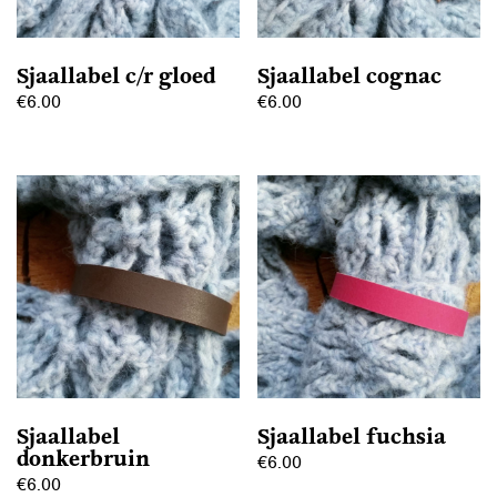
worden
worden
op
op
de
Sjaallabel c/r gloed
Sjaallabel cognac
de
productpagina
€
6.00
€
6.00
productpagina
Sjaallabel
Sjaallabel fuchsia
donkerbruin
€
6.00
€
6.00