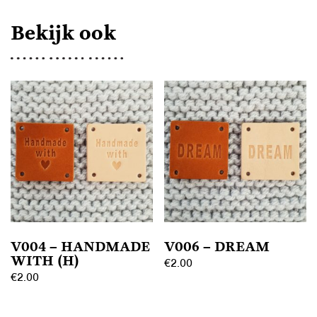
Bekijk ook
V004 – HANDMADE
V006 – DREAM
WITH (H)
€
2.00
€
2.00
Dit
Dit
product