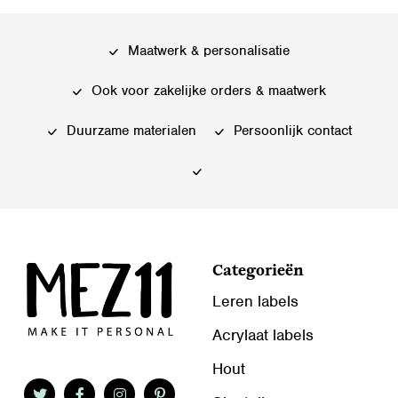
Deze
variaties.
optie
Deze
kan
Maatwerk & personalisatie
optie
gekozen
kan
Ook voor zakelijke orders & maatwerk
worden
gekozen
op
worden
Duurzame materialen
Persoonlijk contact
de
op
productpagina
de
productpagina
Categorieën
Leren labels
Acrylaat labels
Hout