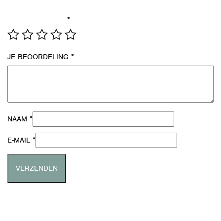
formulier verwerken.
*
JE WAARDERING
*
JE BEOORDELING
*
NAAM
*
E-MAIL