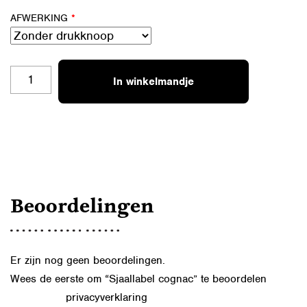
AFWERKING
*
SJAALLABEL
In winkelmandje
COGNAC
AANTAL
Beoordelingen
Er zijn nog geen beoordelingen.
Wees de eerste om “Sjaallabel cognac” te beoordelen
privacyverklaring
Lees in onze
hoe we de gegevens uit dit