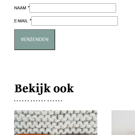
*
NAAM
*
E-MAIL
Bekijk ook