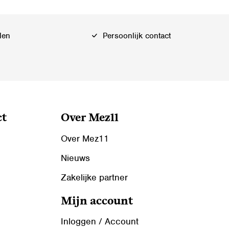
optie
kan
len
Persoonlijk contact
gekozen
worden
op
de
productpagina
ct
Over Mez11
Over Mez11
Nieuws
Zakelijke partner
Mijn account
Inloggen / Account