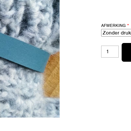
AFWERKING
*
SJAALLABEL
PETROL
AANTAL