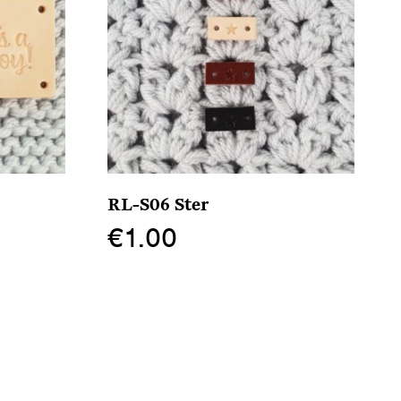
RL-S06 Ster
€
1.00
Dit
product
heeft
meerdere
variaties.
Deze