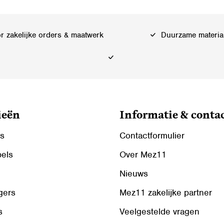
optie
kan
 zakelijke orders & maatwerk
Duurzame materia
gekozen
worden
op
de
ina
productpagina
ieën
Informatie & conta
ls
Contactformulier
bels
Over Mez11
Nieuws
gers
Mez11 zakelijke partner
s
Veelgestelde vragen