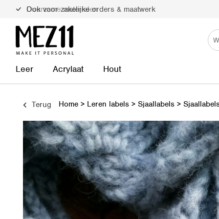
Duurzame materialen
Leer
Acrylaat
Hout
Home
>
Leren labels
>
Sjaallabels
>
Sjaallabel
Terug