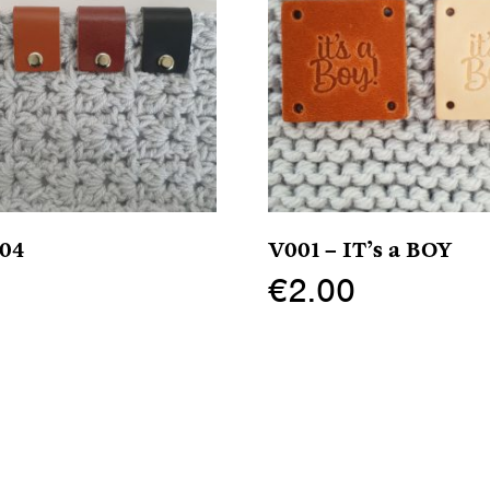
04
V001 – IT’s a BOY
5
€
2.00
Dit
product
heeft
meerdere
variaties.
Deze