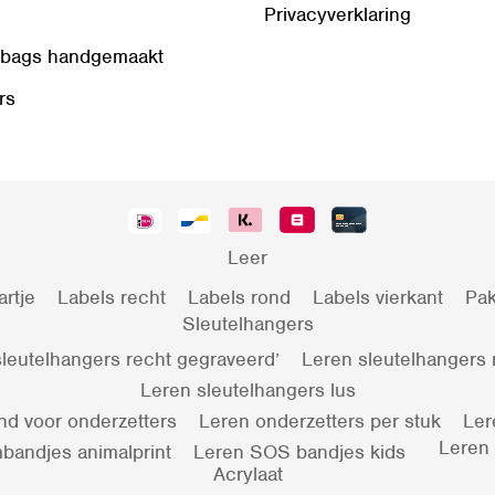
Privacyverklaring
 bags handgemaakt
rs
Leer
artje
Labels recht
Labels rond
Labels vierkant
Pak
Sleutelhangers
leutelhangers recht gegraveerd’
Leren sleutelhangers
Leren sleutelhangers lus
nd voor onderzetters
Leren onderzetters per stuk
Ler
Leren
bandjes animalprint
Leren SOS bandjes kids
Acrylaat