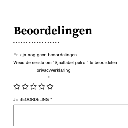
Beoordelingen
Er zijn nog geen beoordelingen.
Wees de eerste om “Sjaallabel petrol” te beoordelen
privacyverklaring
Lees in onze
hoe we de gegevens uit dit formu
*
JE WAARDERING
*
JE BEOORDELING