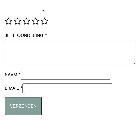
formulier verwerken.
*
JE WAARDERING
*
JE BEOORDELING
*
NAAM
*
E-MAIL