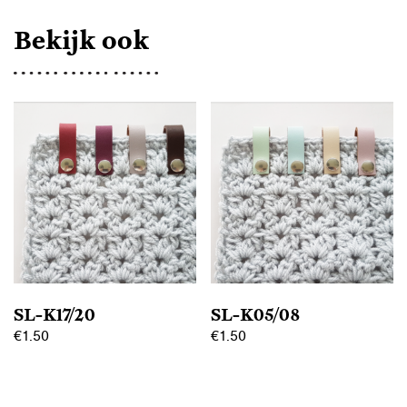
Bekijk ook
SL-K17/20
SL-K05/08
€
1.50
€
1.50
Dit
Dit
product
product