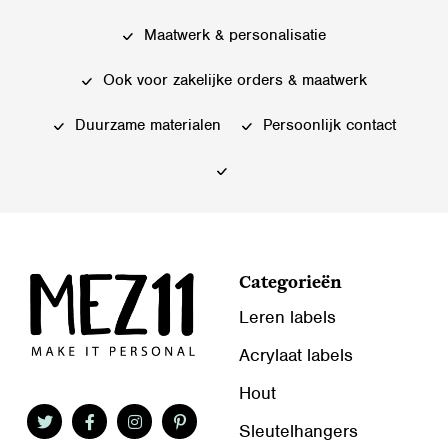
Deze
Deze
optie
Maatwerk & personalisatie
optie
kan
kan
gekozen
Ook voor zakelijke orders & maatwerk
gekozen
worden
worden
Duurzame materialen
Persoonlijk contact
op
op
de
de
productpagina
productpagina
Categorieën
Leren labels
Acrylaat labels
Hout
Sleutelhangers