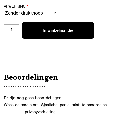
AFWERKING
*
SJAALLABEL
In winkelmandje
PASTEL
MINT
AANTAL
Beoordelingen
Er zijn nog geen beoordelingen.
Wees de eerste om “Sjaallabel pastel mint” te beoordelen
privacyverklaring
Lees in onze
hoe we de gegevens uit dit