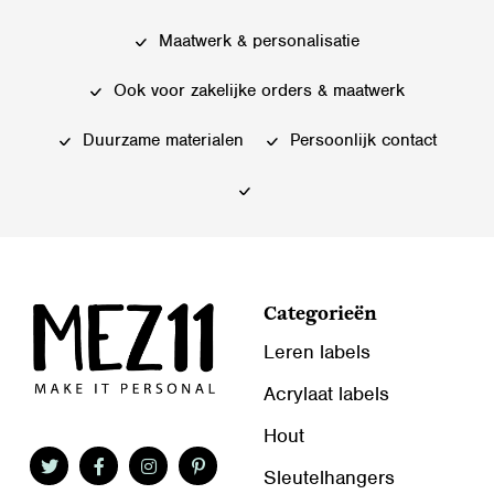
Deze
Deze
Maatwerk & personalisatie
optie
optie
kan
kan
Ook voor zakelijke orders & maatwerk
gekozen
gekozen
worden
worden
Duurzame materialen
Persoonlijk contact
op
op
de
de
productpagina
productpagina
Categorieën
Leren labels
Acrylaat labels
Hout
Sleutelhangers