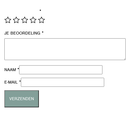
formulier verwerken.
*
JE WAARDERING
*
JE BEOORDELING
*
NAAM
*
E-MAIL