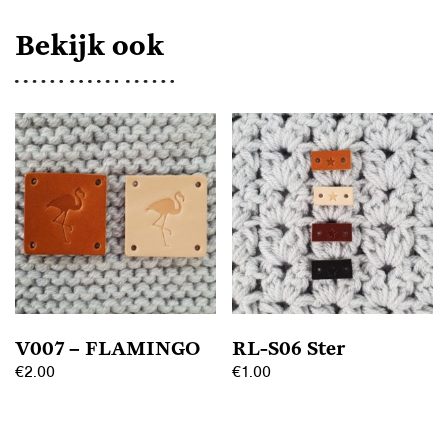
Bekijk ook
V007 – FLAMINGO
RL-S06 Ster
€
2.00
€
1.00
Dit
Dit
product
product