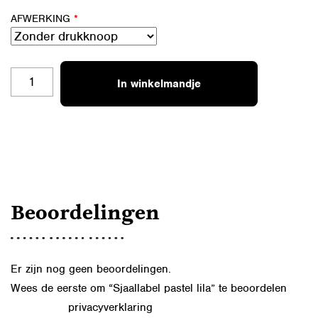
AFWERKING
*
SJAALLABEL
In winkelmandje
PASTEL
LILA
AANTAL
Beoordelingen
Er zijn nog geen beoordelingen.
Wees de eerste om “Sjaallabel pastel lila” te beoordelen
privacyverklaring
Lees in onze
hoe we de gegevens uit dit