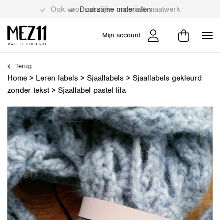
Duurzame materialen
Mijn account
Terug
Home
>
Leren labels
>
Sjaallabels
>
Sjaallabels gekleurd
zonder tekst
>
Sjaallabel pastel lila