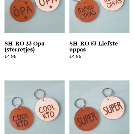
SH-RO 23 Opa
SH-RO 53 Liefste
(sterretjes)
oppas
€
4.95
€
4.95
Dit
Dit
product
product
heeft
heeft
meerdere
meerdere
variaties.
variaties.
Deze
Deze
optie
optie
kan
kan
gekozen
gekozen