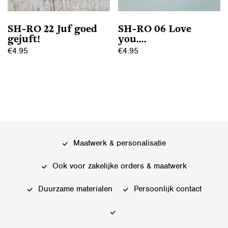
worden
op
op
de
SH-RO 22 Juf goed
SH-RO 06 Love
de
productpagina
gejuft!
you….
productpagina
€
4.95
€
4.95
Dit
Dit
product
product
heeft
heeft
meerdere
meerdere
variaties.
variaties.
Deze
Deze
Maatwerk & personalisatie
optie
optie
kan
kan
Ook voor zakelijke orders & maatwerk
gekozen
gekozen
worden
worden
Duurzame materialen
Persoonlijk contact
op
op
de
de
productpagina
productpagina