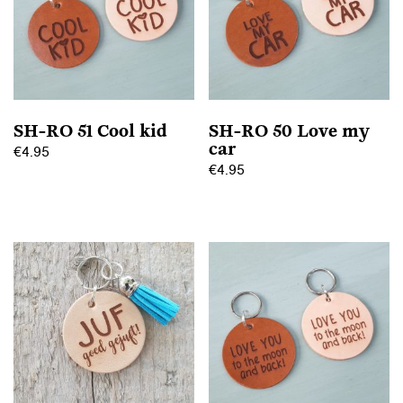
SH-RO 51 Cool kid
SH-RO 50 Love my
car
€
4.95
€
4.95
Dit
Dit
product
product
heeft
heeft
meerdere
meerdere
variaties.
variaties.
Deze
Deze
optie
optie
kan
kan
gekozen
gekozen
worden