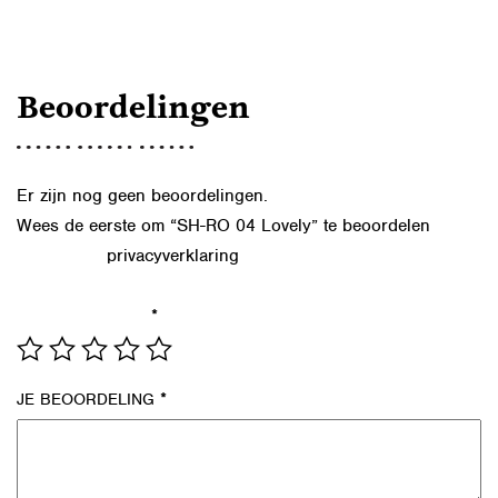
Beoordelingen
Er zijn nog geen beoordelingen.
Wees de eerste om “SH-RO 04 Lovely” te beoordelen
privacyverklaring
Lees in onze
hoe we de gegevens uit dit
formulier verwerken.
*
JE WAARDERING
*
JE BEOORDELING