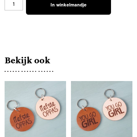
SH-
In winkelmandje
L20MM-
00
PERSOONLIJKE
TEKST
AANTAL
Bekijk ook