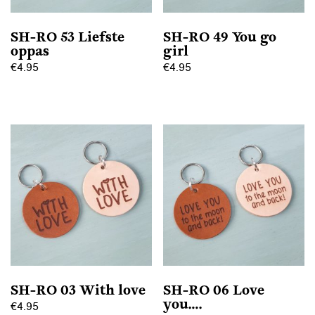
SH-RO 53 Liefste
SH-RO 49 You go
oppas
girl
€
4.95
€
4.95
Dit
Dit
product
product
heeft
heeft
meerdere
meerdere
variaties.
variaties.
Deze
Deze
optie
optie
kan
kan
gekozen
gekozen
worden
worden
op
op
SH-RO 03 With love
SH-RO 06 Love
de
de
you….
€
4.95
productpagina
productpagina