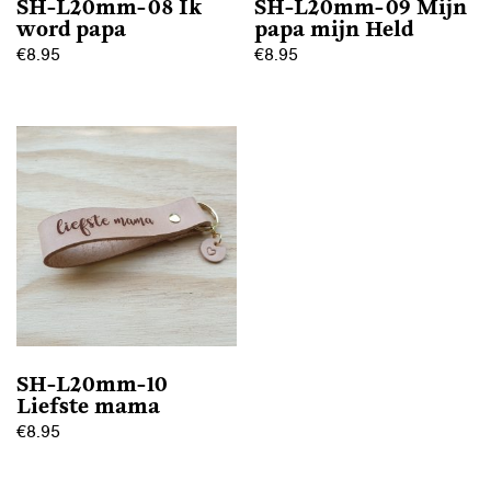
SH-L20mm-08 Ik
SH-L20mm-09 Mijn
de
de
word papa
papa mijn Held
productpagina
productpagina
€
8.95
€
8.95
Dit
Dit
product
product
heeft
heeft
meerdere
meerdere
variaties.
variaties.
Deze
Deze
optie
optie
kan
kan
gekozen
gekozen
worden
worden
op
op
SH-L20mm-10
de
de
Liefste mama
productpagina
productpagina
€
8.95
Dit