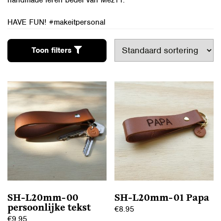
handmade leren bedel van Mez11.
HAVE FUN! #makeitpersonal
Toon filters
SH-L20mm-00
SH-L20mm-01 Papa
persoonlijke tekst
€
8.95
€
9.95