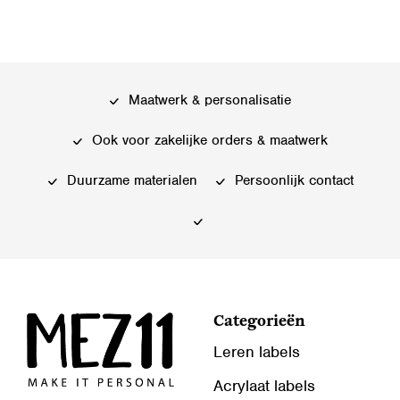
product
heeft
meerdere
variaties.
Deze
Maatwerk & personalisatie
optie
kan
Ook voor zakelijke orders & maatwerk
gekozen
worden
Duurzame materialen
Persoonlijk contact
op
de
productpagina
Categorieën
Leren labels
Acrylaat labels