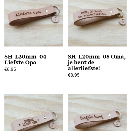
variaties.
variaties.
Deze
Deze
optie
optie
kan
kan
gekozen
gekozen
worden
worden
op
op
SH-L20mm-04
SH-L20mm-05 Oma,
de
de
Liefste Opa
je bent de
productpagina
productpagina
allerliefste!
€
8.95
€
8.95
Dit
Dit
product
product
heeft
heeft
meerdere
meerdere
variaties.
variaties.
Deze
Deze
optie
optie
kan