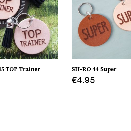
5 TOP Trainer
SH-RO 44 Super
5
€
4.95
Dit
product
heeft
meerdere
variaties.