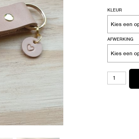
KLEUR
AFWERKING
SH-
L20MM-
02
LIEFSTE
MAMA
AANTAL