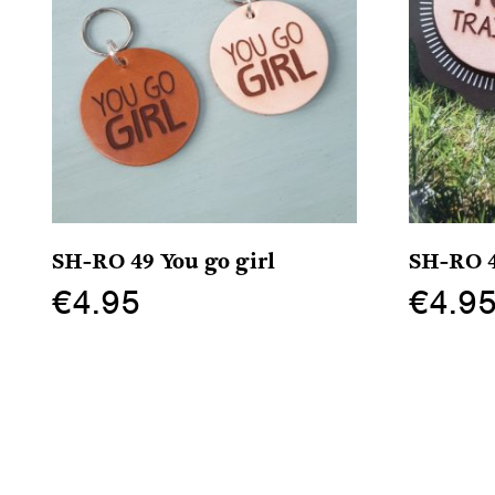
SH-RO 49 You go girl
SH-RO 4
€
4.95
€
4.9
Dit
Dit
product
product
heeft
heeft
meerdere
meerdere
variaties.
variaties.