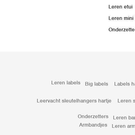
Leren etui
Leren mini
Onderzette
Leren labels
Big labels
Labels h
Leervacht sleutelhangers hartje
Leren s
Onderzetters
Leren ba
Armbandjes
Leren arm