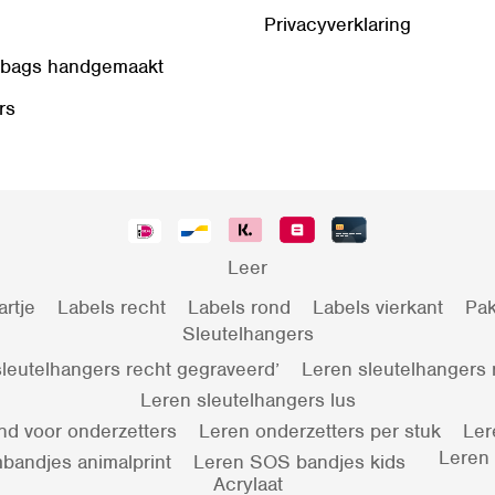
Privacyverklaring
 bags handgemaakt
rs
Leer
artje
Labels recht
Labels rond
Labels vierkant
Pak
Sleutelhangers
leutelhangers recht gegraveerd’
Leren sleutelhangers
Leren sleutelhangers lus
nd voor onderzetters
Leren onderzetters per stuk
Ler
Leren
bandjes animalprint
Leren SOS bandjes kids
Acrylaat