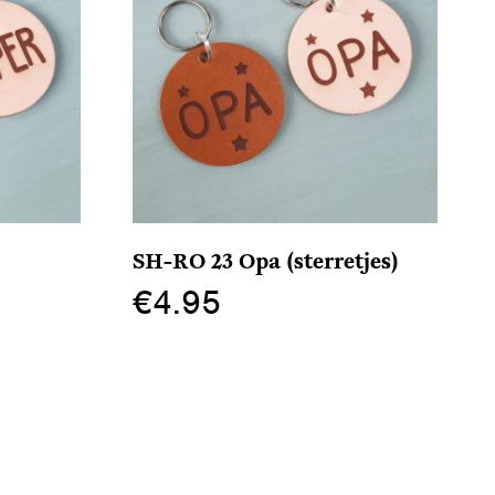
SH-RO 23 Opa (sterretjes)
€
4.95
Dit
product
heeft
meerdere
variaties.