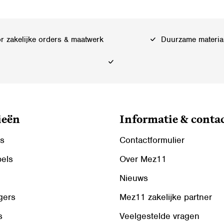
Deze
optie
kan
 zakelijke orders & maatwerk
Duurzame materia
gekozen
worden
op
de
ina
productpagina
ieën
Informatie & conta
ls
Contactformulier
bels
Over Mez11
Nieuws
gers
Mez11 zakelijke partner
s
Veelgestelde vragen