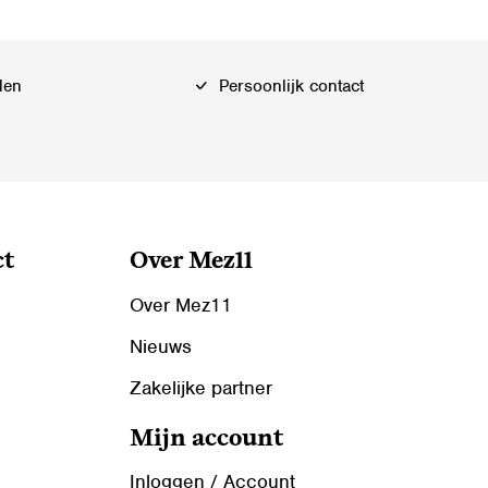
Deze
optie
kan
len
Persoonlijk contact
gekozen
worden
op
de
productpagina
ct
Over Mez11
Over Mez11
Nieuws
Zakelijke partner
Mijn account
Inloggen / Account