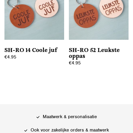
Deze
Deze
optie
optie
kan
kan
gekozen
gekozen
worden
worden
op
op
SH-RO 14 Coole juf
SH-RO 52 Leukste
de
de
oppas
€
4.95
productpagina
productpagina
€
4.95
Dit
Dit
product
product
heeft
heeft
meerdere
meerdere
variaties.
variaties.
Deze
Deze
optie
Maatwerk & personalisatie
optie
kan
kan
gekozen
Ook voor zakelijke orders & maatwerk