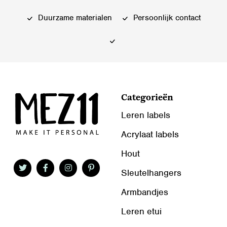
gekozen
worden
worden
Duurzame materialen
Persoonlijk contact
op
op
de
de
productpagina
productpagina
Categorieën
Leren labels
Acrylaat labels
Hout
Sleutelhangers
Armbandjes
Leren etui