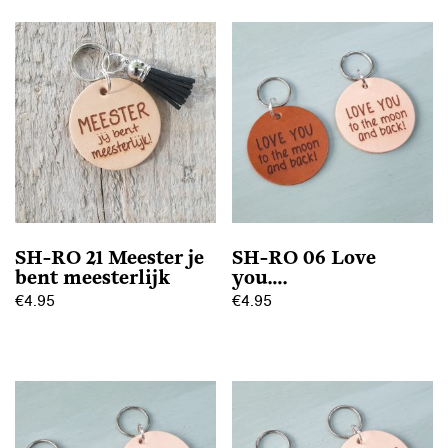
SH-RO 21 Meester je
SH-RO 06 Love
bent meesterlijk
you….
€
4.95
€
4.95
Dit
Dit
product
product
heeft
heeft
meerdere
meerdere
variaties.
variaties.