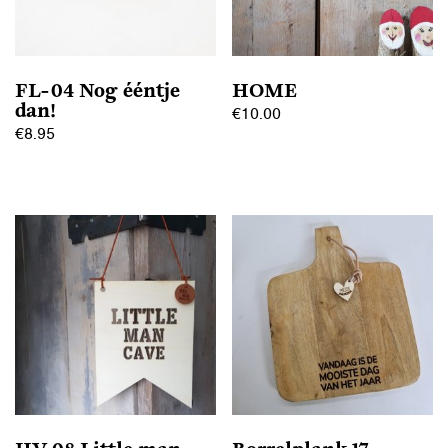
FL-04 Nog ééntje
HOME
dan!
€
10.00
€
8.95
Dit
product
heeft
meerdere
variaties.
Deze
optie
kan
gekozen
worden
op
de