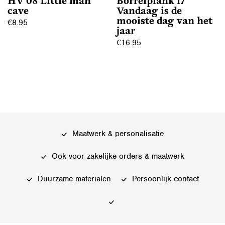
HV 08 Little man
Borrelplank 17
productpagina
cave
Vandaag is de
mooiste dag van het
€
8.95
jaar
€
16.95
Maatwerk & personalisatie
Ook voor zakelijke orders & maatwerk
Duurzame materialen
Persoonlijk contact