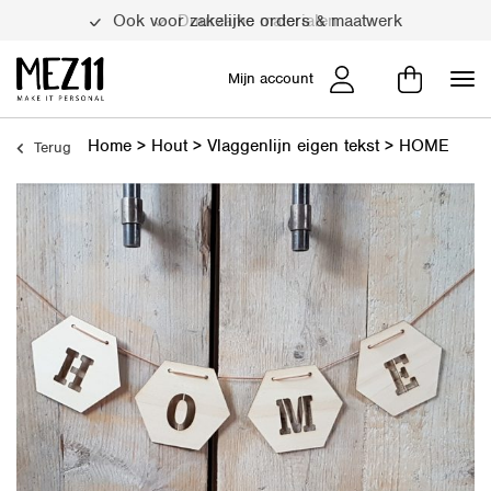
Duurzame materialen
Mijn account
Home
>
Hout
>
Vlaggenlijn eigen tekst
>
HOME
Terug