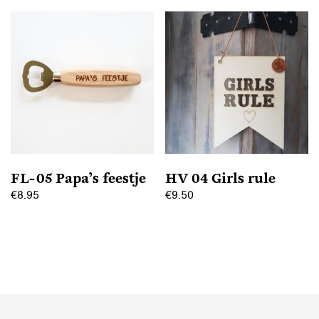
FL-05 Papa’s feestje
HV 04 Girls rule
€
8.95
€
9.50