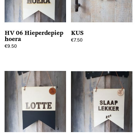
HV 06 Hieperdepiep
KUS
hoera
€
7.50
€
9.50
Dit
product
heeft
meerdere
variaties.
Deze
optie
kan
gekozen
worden
op