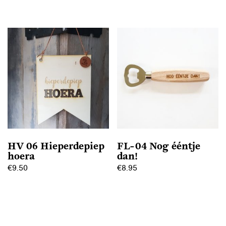
HV 06 Hieperdepiep
FL-04 Nog ééntje
hoera
dan!
€
9.50
€
8.95