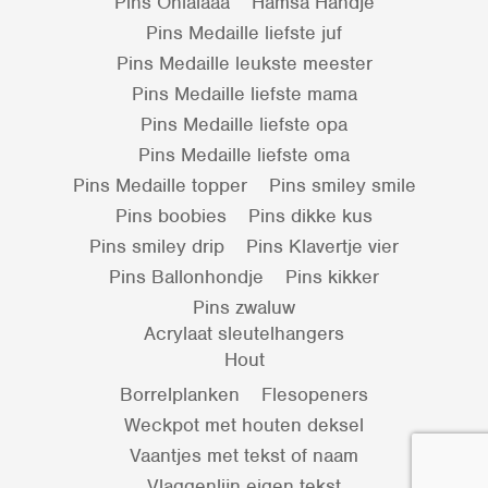
Pins Ohlalaaa
Hamsa Handje
Pins Medaille liefste juf
Pins Medaille leukste meester
Pins Medaille liefste mama
Pins Medaille liefste opa
Pins Medaille liefste oma
Pins Medaille topper
Pins smiley smile
Pins boobies
Pins dikke kus
Pins smiley drip
Pins Klavertje vier
Pins Ballonhondje
Pins kikker
Pins zwaluw
Acrylaat sleutelhangers
Hout
Borrelplanken
Flesopeners
Weckpot met houten deksel
Vaantjes met tekst of naam
Vlaggenlijn eigen tekst